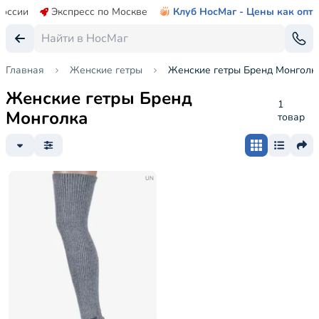
России
Экспресс по Москве
Клуб НосМаг - Цены как опт
Главная
Женские гетры
Женские гетры Бренд Монголк
Женские гетры Бренд
1
Монголка
товар
UN