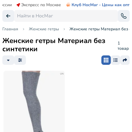
России
Экспресс по Москве
Клуб НосМаг - Цены как опт
Главная
Женские гетры
Женские гетры Материал без с
Женские гетры Материал без
1
синтетики
товар
UN