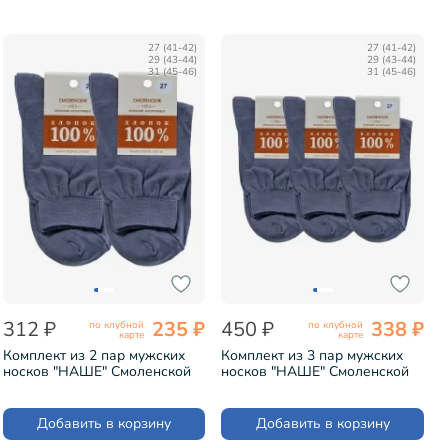
27 (41-42)
27 (41-42)
29 (43-44)
29 (43-44)
31 (45-46)
31 (45-46)
312 ₽
235 ₽
450 ₽
338 ₽
по клубной
по клубной
карте
карте
Комплект из 2 пар мужских
Комплект из 3 пар мужских
носков "НАШЕ" Смоленской
носков "НАШЕ" Смоленской
чулочной фабрики из 100%
чулочной фабрики из 100%
хлопка рис. 1, АНТРАЦИТ
хлопка рис. 1, АНТРАЦИТ
№53-1 (2-5С40)
№53-1 (3-5С40)
Добавить в корзину
Добавить в корзину