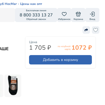
уб НосМаг - Цены как опт
Бесплатная линия
8 800 333 13 27
Обратный звонок
Избранное
Корзина
Вход
Цена
1 705 ₽
1072 ₽
по клубной
НАШЕ
карте
Добавить в корзину