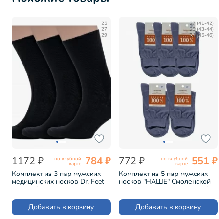
25
27 (41-42)
27
29 (43-44)
29
31 (45-46)
1172 ₽
784 ₽
772 ₽
551 ₽
по клубной
по клубной
карте
карте
Комплект из 3 пар мужских
Комплект из 5 пар мужских
медицинских носков Dr. Feet
носков "НАШЕ" Смоленской
из 100% хлопка ЧЕРНЫЕ (3-
чулочной фабрики из 100%
15DF2)
хлопка АНТРАЦИТ №53-1 (5-
5С40)
Добавить в корзину
Добавить в корзину