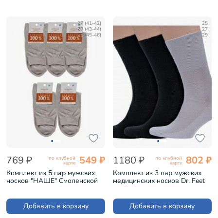
27 (41-42)
25
29 (43-44)
27
31 (45-46)
29
769 ₽
549 ₽
1180 ₽
802 ₽
по клубной
по клубной
карте
карте
Комплект из 5 пар мужских
Комплект из 3 пар мужских
носков "НАШЕ" Смоленской
медицинских носков Dr. Feet
чулочной фабрики из 100%
из 100% хлопка микс 1 (3-
хлопка БЕЖЕВЫЕ №52-1 (5-
15DF2)
5С40)
Добавить в корзину
Добавить в корзину