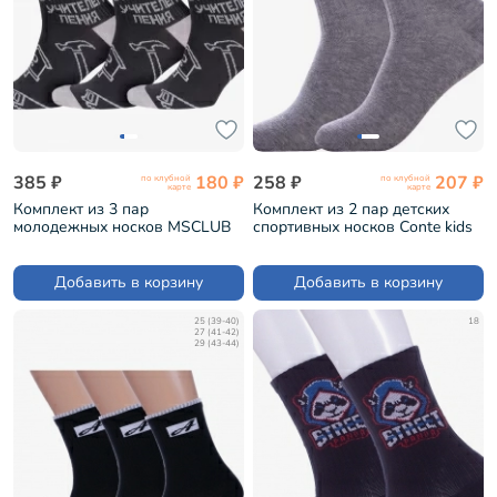
385 ₽
180 ₽
258 ₽
207 ₽
по клубной
по клубной
карте
карте
Комплект из 3 пар
Комплект из 2 пар детских
молодежных носков MSCLUB
спортивных носков Conte kids
№М05 nm-107Э, ГРАФИТОВЫЕ
рис. 925, СЕРЫЕ (2-20С-167СП)
(msk3-М05)
Добавить в корзину
Добавить в корзину
25 (39-40)
18
27 (41-42)
29 (43-44)