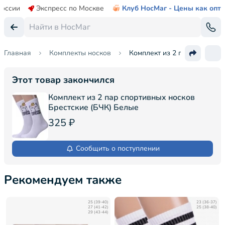
России
Экспресс по Москве
Клуб НосМаг - Цены как опт
Главная
Комплекты носков
Комплект из 2 пар спортивн
Этот товар закончился
Комплект из 2 пар спортивных носков
Брестские (БЧК) Белые
325 ₽
Сообщить о поступлении
Рекомендуем также
25 (39-40)
23 (36-37)
27 (41-42)
25 (38-40)
29 (43-44)