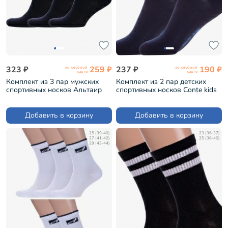
323 ₽
259 ₽
237 ₽
190 ₽
по клубной
по клубной
карте
карте
Комплект из 3 пар мужских
Комплект из 2 пар детских
спортивных носков Альтаир
спортивных носков Conte kids
ЧЕРНЫЕ (3-С199)
рис. 929, ТЕМНО-СИНИЕ (2-
20С-167СП)
Добавить в корзину
Добавить в корзину
25 (39-40)
23 (36-37)
27 (41-42)
25 (38-40)
29 (43-44)