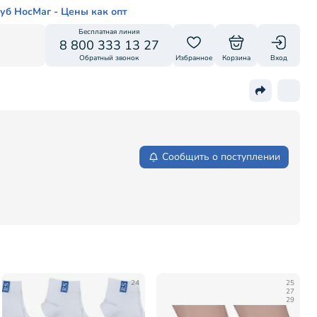
уб НосМаг - Цены как опт
Бесплатная линия
8 800 333 13 27
Обратный звонок
Избранное
Корзина
Вход
Сообщить о поступлении
24
25
27
29