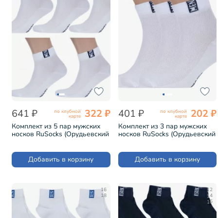
641 ₽
322 ₽
401 ₽
202 ₽
по клубной
по клубной
карте
карте
Комплект из 5 пар мужских
Комплект из 3 пар мужских
носков RuSocks (Орудьевский
носков RuSocks (Орудьевский
трикотаж) БЕЛО-СИНИЕ (5-
трикотаж) БЕЛО-СИНИЕ (3-
М-2211)
М-2211)
Добавить в корзину
Добавить в корзину
16
12
18
14
16