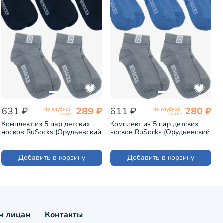
631 ₽
289 ₽
611 ₽
280 ₽
по клубной
по клубной
карте
карте
Комплект из 5 пар детских
Комплект из 5 пар детских
носков RuSocks (Орудьевский
носков RuSocks (Орудьевский
трикотаж) микс 13 (5-Д-36)
трикотаж) микс 15 (5-Д-36)
Добавить в корзину
Добавить в корзину
м лицам
Контакты