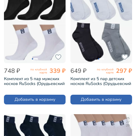
748 ₽
339 ₽
649 ₽
297 ₽
по клубной
по клубной
карте
карте
Комплект из 5 пар мужских
Комплект из 5 пар детских
носков RuSocks (Орудьевский
носков RuSocks (Орудьевский
трикотаж) микс 9 (5-М-2211)
трикотаж) микс 33 (5-Д-36)
Добавить в корзину
Добавить в корзину
16
25
27
29