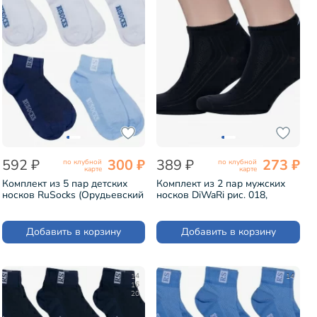
592 ₽
300 ₽
389 ₽
273 ₽
по клубной
по клубной
карте
карте
Комплект из 5 пар детских
Комплект из 2 пар мужских
носков RuSocks (Орудьевский
носков DiWaRi рис. 018,
трикотаж) микс 47 (5-Д-36)
ЧЕРНЫЕ (2-7С-37СП)
Добавить в корзину
Добавить в корзину
14
14
16
20