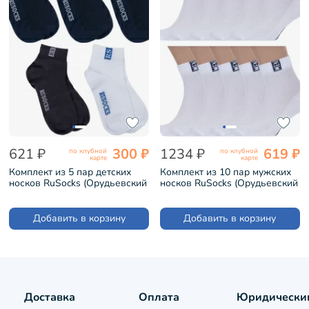
621 ₽
300 ₽
1234 ₽
619 ₽
по клубной
по клубной
карте
карте
Комплект из 5 пар детских
Комплект из 10 пар мужских
носков RuSocks (Орудьевский
носков RuSocks (Орудьевский
трикотаж) микс 66 (5-Д-36)
трикотаж) БЕЛО-СИНИЕ (10-
М-2211)
Добавить в корзину
Добавить в корзину
Доставка
Оплата
Юридически