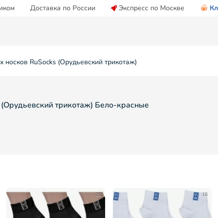
иком
Доставка по России
Экспресс по Москве
Кл
х носков RuSocks (Орудьевский трикотаж)
s (Орудьевский трикотаж) Бело-красные
25
16