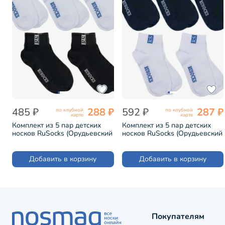
485 ₽
288 ₽
592 ₽
287 ₽
по клубной
по клубной
карте
карте
Комплект из 5 пар детских
Комплект из 5 пар детских
носков RuSocks (Орудьевский
носков RuSocks (Орудьевский
трикотаж) микс 60 (5-Д-36)
трикотаж) микс 63 (5-Д-36)
Добавить в корзину
Добавить в корзину
Покупателям