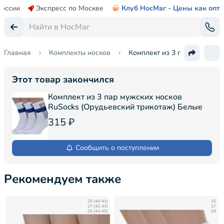
России
Экспресс по Москве
Клуб НосМаг - Цены как опт
Главная
Комплекты носков
Комплект из 3 пар мужских 
Этот товар закончился
Комплект из 3 пар мужских носков
RuSocks (Орудьевский трикотаж) Белые
315 ₽
Сообщить о поступлении
Рекомендуем также
25 (40-41)
25
27 (42-43)
27
29 (44-45)
29