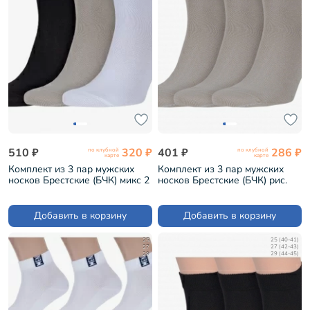
510 ₽
320 ₽
401 ₽
286 ₽
по клубной
по клубной
карте
карте
Комплект из 3 пар мужских
Комплект из 3 пар мужских
носков Брестские (БЧК) микс 2
носков Брестские (БЧК) рис.
(3-14С2124)
000, ПЕСОЧНЫЕ (3-14С2124)
Добавить в корзину
Добавить в корзину
25
25 (40-41)
27
27 (42-43)
29
29 (44-45)