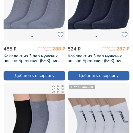
485 ₽
288 ₽
524 ₽
287 ₽
по клубной
по клубной
карте
карте
Комплект из 3 пар мужских
Комплект из 3 пар мужских
носков Брестские (БЧК) рис.
носков Брестские (БЧК) рис.
000, СЕРЫЕ (3-14С2124)
000, ТЕМНО-СЕРЫЕ (3-
14С2124)
Добавить в корзину
Добавить в корзину
25 (40-41)
Нет в наличии
27 (42-43)
29 (44-45)