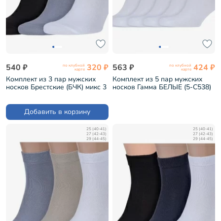
540 ₽
320 ₽
563 ₽
424 ₽
по клубной
по клубной
карте
карте
Комплект из 3 пар мужских
Комплект из 5 пар мужских
носков Брестские (БЧК) микс 3
носков Гамма БЕЛЫЕ (5-С538)
(3-14С2124)
Добавить в корзину
25 (40-41)
25 (40-41)
27 (42-43)
27 (42-43)
29 (44-45)
29 (44-45)