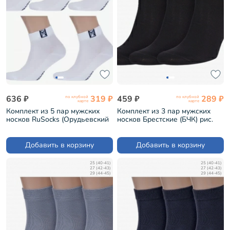
636 ₽
319 ₽
459 ₽
289 ₽
по клубной
по клубной
карте
карте
Комплект из 5 пар мужских
Комплект из 3 пар мужских
носков RuSocks (Орудьевский
носков Брестские (БЧК) рис.
трикотаж) БЕЛО-СИНИЕ (5-
000, ЧЕРНЫЕ (3-14С2124)
М-2211)
Добавить в корзину
Добавить в корзину
25 (40-41)
25 (40-41)
27 (42-43)
27 (42-43)
29 (44-45)
29 (44-45)