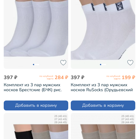
397 ₽
284 ₽
397 ₽
199 ₽
по клубной
по клубной
карте
карте
Комплект из 3 пар мужских
Комплект из 3 пар мужских
носков Брестские (БЧК) рис.
носков RuSocks (Орудьевский
000, БЕЛЫЕ (3-14С2124)
трикотаж) БЕЛО-СИНИЕ (3-
М-2211)
Добавить в корзину
Добавить в корзину
25 (40-41)
25 (40-41)
27 (42-43)
27 (42-43)
29 (44-45)
29 (44-45)