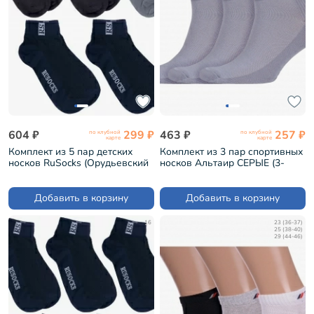
604 ₽
299 ₽
463 ₽
257 ₽
по клубной
по клубной
карте
карте
Комплект из 5 пар детских
Комплект из 3 пар спортивных
носков RuSocks (Орудьевский
носков Альтаир СЕРЫЕ (3-
трикотаж) микс 58 (5-Д-36)
С192)
Добавить в корзину
Добавить в корзину
16
23 (36-37)
25 (38-40)
29 (44-46)