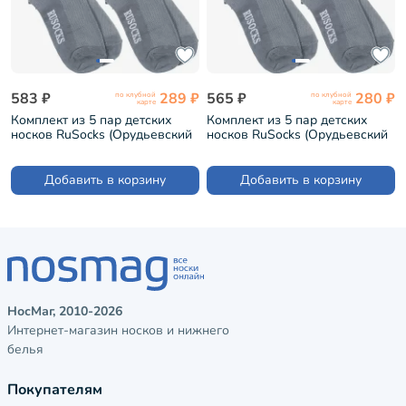
583 ₽
289 ₽
565 ₽
280 ₽
по клубной
по клубной
карте
карте
Комплект из 5 пар детских
Комплект из 5 пар детских
носков RuSocks (Орудьевский
носков RuSocks (Орудьевский
трикотаж) микс 13 (5-Д-36)
трикотаж) микс 15 (5-Д-36)
Добавить в корзину
Добавить в корзину
НосМаг, 2010-2026
Интернет-магазин носков и нижнего
белья
Покупателям