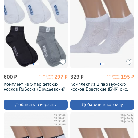
600 ₽
297 ₽
329 ₽
195 ₽
по клубной
по клубной
карте
карте
Комплект из 5 пар детских
Комплект из 2 пар мужских
носков RuSocks (Орудьевский
носков Брестские (БЧК) рис.
трикотаж) микс 33 (5-Д-36)
007, БЕЛЫЕ (2-14С2313)
Добавить в корзину
Добавить в корзину
23 (37-38)
25 (40-41)
25 (39-41)
27 (42-43)
27 (41-43)
29 (44-45)
29 (43-45)