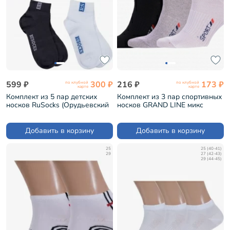
599 ₽
300 ₽
216 ₽
173 ₽
по клубной
по клубной
карте
карте
Комплект из 5 пар детских
Комплект из 3 пар спортивных
носков RuSocks (Орудьевский
носков GRAND LINE микс
трикотаж) микс 66 (5-Д-36)
(С-40/3)
Добавить в корзину
Добавить в корзину
25
25 (40-41)
29
27 (42-43)
29 (44-45)