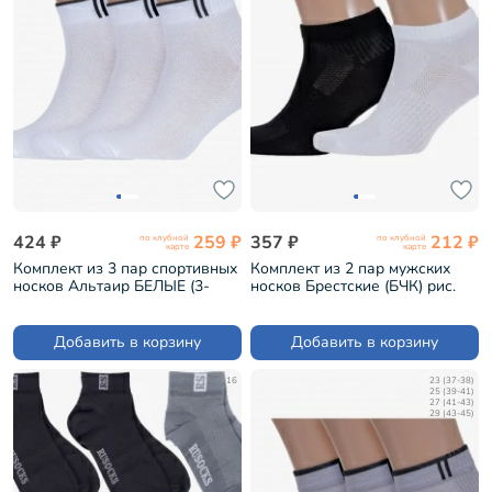
424 ₽
259 ₽
357 ₽
212 ₽
по клубной
по клубной
карте
карте
Комплект из 3 пар спортивных
Комплект из 2 пар мужских
носков Альтаир БЕЛЫЕ (3-
носков Брестские (БЧК) рис.
С192)
007, микс 4 (2-14С2313)
Добавить в корзину
Добавить в корзину
16
23 (37-38)
25 (39-41)
27 (41-43)
29 (43-45)