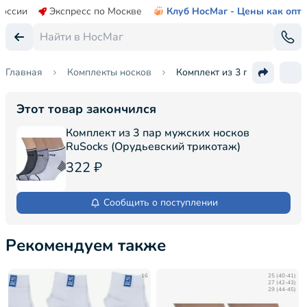
России
Экспресс по Москве
Клуб НосМаг - Цены как опт
Главная
Комплекты носков
Комплект из 3 пар мужских 
Этот товар закончился
Комплект из 3 пар мужских носков
RuSocks (Орудьевский трикотаж)
322 ₽
Сообщить о поступлении
Рекомендуем также
16
25 (40-41)
27 (42-43)
29 (44-45)