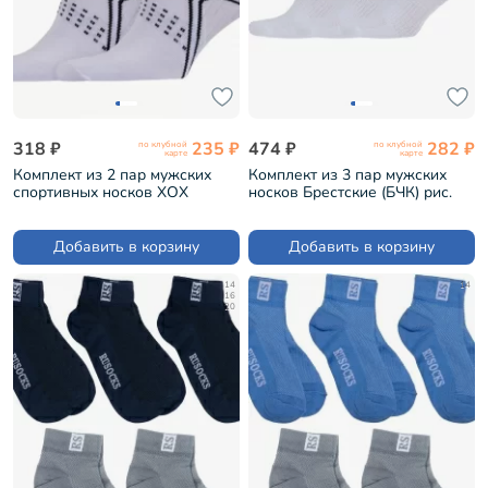
318 ₽
235 ₽
474 ₽
282 ₽
по клубной
по клубной
карте
карте
Комплект из 2 пар мужских
Комплект из 3 пар мужских
спортивных носков ХОХ
носков Брестские (БЧК) рис.
БЕЛЫЕ (2-SPM-1)
007, БЕЛЫЕ (3-14С2313)
Добавить в корзину
Добавить в корзину
14
14
16
20