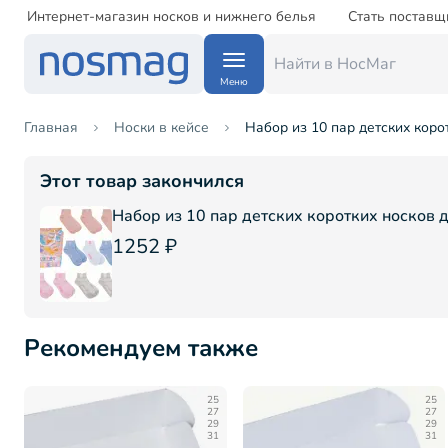
Интернет-магазин носков и нижнего белья
Стать поставщ
Меню
Главная
Носки в кейсе
Набор из 10 пар детских коро
Этот товар закончился
Набор из 10 пар детских коротких носков 
1252 ₽
Рекомендуем также
25
25
27
27
29
29
31
31