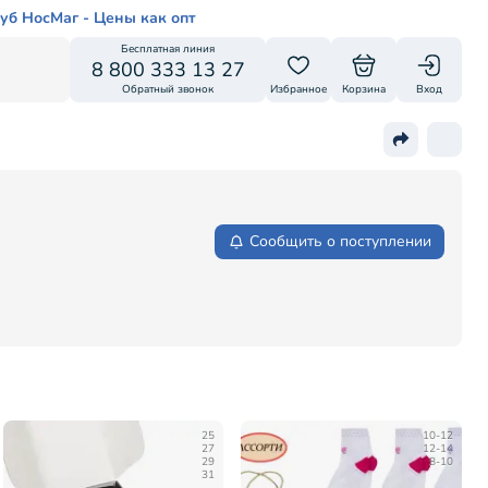
уб НосМаг - Цены как опт
Бесплатная линия
8 800 333 13 27
Обратный звонок
Избранное
Корзина
Вход
Сообщить о поступлении
25
10-12
27
12-14
29
8-10
31