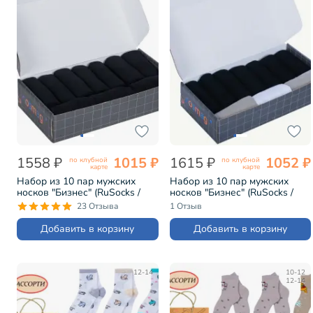
1558 ₽
1015 ₽
1615 ₽
1052 ₽
по клубной
по клубной
карте
карте
Набор из 10 пар мужских
Набор из 10 пар мужских
носков "Бизнес" (RuSocks /
носков "Бизнес" (RuSocks /
Орудьевский трикотаж)
Орудьевский трикотаж) микс
23 Отзыва
1 Отзыв
черные (РуС-10)
4 (РуС-10)
Добавить в корзину
Добавить в корзину
12-14
10-12
12-14