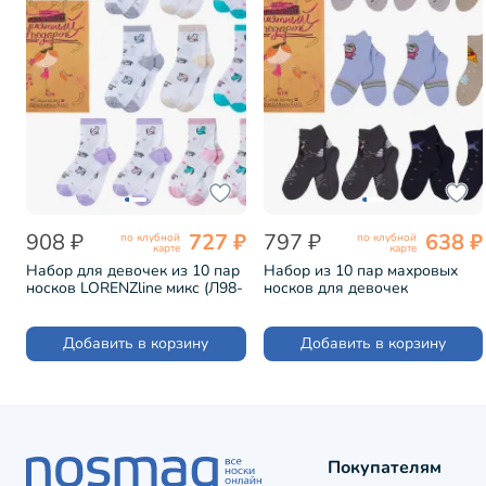
908 ₽
727 ₽
797 ₽
638 ₽
по клубной
по клубной
карте
карте
Набор для девочек из 10 пар
Набор из 10 пар махровых
носков LORENZline микс (Л98-
носков для девочек
10)
LORENZline микс (Л83-10)
Добавить в корзину
Добавить в корзину
Покупателям