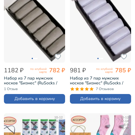
1182 ₽
782 ₽
981 ₽
785 ₽
по клубной
по клубной
карте
карте
Набор из 7 пар мужских
Набор из 7 пар мужских
носков "Бизнес" (RuSocks /
носков "Бизнес" (RuSocks /
Орудьевский трикотаж)
Орудьевский трикотаж)
1 Отзыв
7 Отзывов
бежевые (РуС-7)
белые (РуС-7)
Добавить в корзину
Добавить в корзину
10-12
10-12
14-16
12-14
6-8
8-10