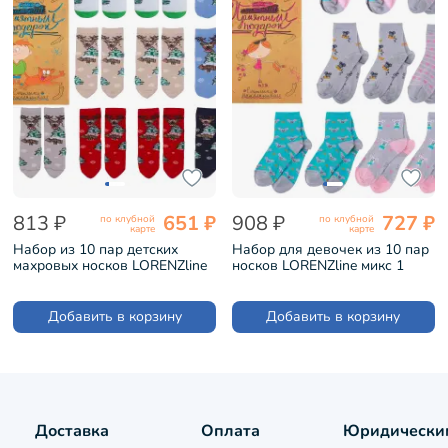
813 ₽
651 ₽
908 ₽
727 ₽
по клубной
по клубной
карте
карте
Набор из 10 пар детских
Набор для девочек из 10 пар
махровых носков LORENZline
носков LORENZline микс 1
микс (Л47-10)
(Л104-10)
Добавить в корзину
Добавить в корзину
Доставка
Оплата
Юридически