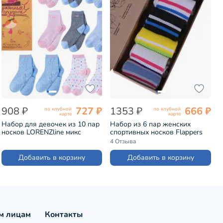
908 ₽
727 ₽
1353 ₽
666 ₽
по клубной
по клубной
карте
карте
Набор для девочек из 10 пар
Набор из 6 пар женских
носков LORENZline микс
спортивных носков Flappers
(Л105-10)
Peppers микс (6-1СП19М-1)
4 Отзыва
Добавить в корзину
Добавить в корзину
м лицам
Контакты