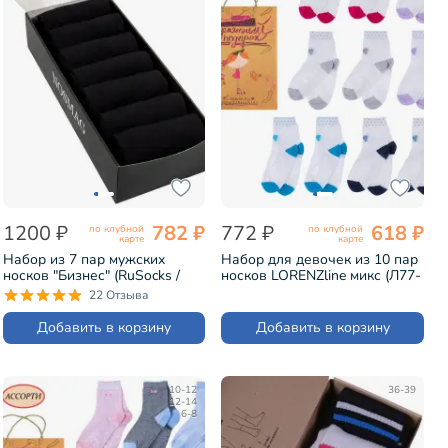
1200 ₽
782 ₽
772 ₽
618 ₽
по клубной
по клубной
карте
карте
Набор из 7 пар мужских
Набор для девочек из 10 пар
носков "Бизнес" (RuSocks /
носков LORENZline микс (Л77-
Орудьевский трикотаж)
10)
22 Отзыва
черные (РуС-7)
Добавить в корзину
Добавить в корзину
10-12
36-39
12-14
6-8