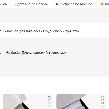
иком
Доставка по России
Экспресс по Москве
Кл
тких носков для (RuSocks / Орудьевский трикотаж)
для RuSocks (Орудьевский трикотаж)
25
25
27
27
29
29
31
31