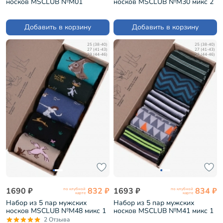
носков MSCLUB №М01
носков MSCLUB №М30 микс 2
"Барбер" (ВИ9-НМ01)
(ВИ5-НМ30)
Добавить в корзину
Добавить в корзину
25 (38-40)
25 (38-40)
27 (41-43)
27 (41-43)
29 (44-46)
29 (44-46)
1690 ₽
832 ₽
1693 ₽
834 ₽
по клубной
по клубной
карте
карте
Набор из 5 пар мужских
Набор из 5 пар мужских
носков MSCLUB №М48 микс 1
носков MSCLUB №М41 микс 1
(ВИ5-НМ48)
(ВИ5-НМ41)
2 Отзыва