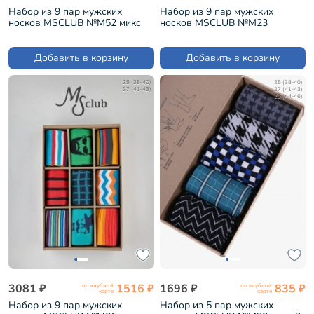
Набор из 9 пар мужских
Набор из 9 пар мужских
носков MSCLUB №М52 микс
носков MSCLUB №М23
"Без пар" (ВИ9-НМ52)
"Кислинка" (ВИ9-НМ23)
Добавить в корзину
Добавить в корзину
25 (38-40)
25 (38-40)
27 (41-43)
27 (41-43)
29 (44-46)
3081 ₽
1516 ₽
1696 ₽
835 ₽
по клубной
по клубной
карте
карте
Набор из 9 пар мужских
Набор из 5 пар мужских