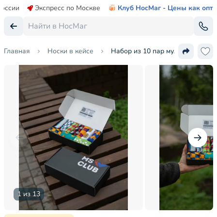
России
Экспресс по Москве
Клуб НосМаг - Цены как опт
Главная
Носки в кейсе
Набор из 10 пар мужских носк
1 из 13