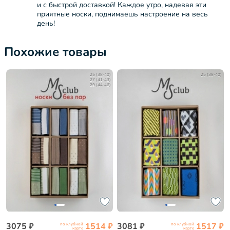
и с быстрой доставкой! Каждое утро, надевая эти
приятные носки, поднимаешь настроение на весь
день!
Похожие товары
25 (38-40)
25 (38-40)
27 (41-43)
29 (44-46)
3075 ₽
1514 ₽
3081 ₽
1517 ₽
по клубной
по клубной
карте
карте