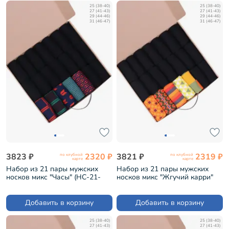
25 (38-40)
25 (38-40)
27 (41-43)
27 (41-43)
29 (44-46)
29 (44-46)
31 (46-47)
31 (46-47)
3823 ₽
2320 ₽
3821 ₽
2319 ₽
по клубной
по клубной
карте
карте
Набор из 21 пары мужских
Набор из 21 пары мужских
носков микс "Часы" (НС-21-
носков микс "Жгучий карри"
212)
(НС-21-210)
Добавить в корзину
Добавить в корзину
25 (38-40)
25 (38-40)
27 (41-43)
27 (41-43)