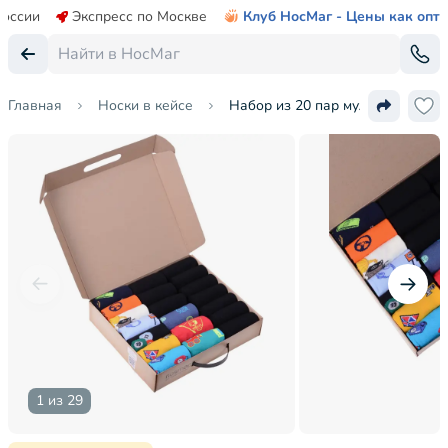
России
Экспресс по Москве
Клуб НосМаг - Цены как опт
Главная
Носки в кейсе
Набор из 20 пар мужских носк
1 из 29