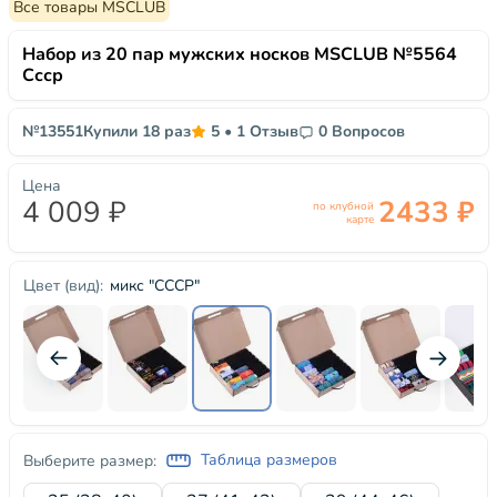
Все товары MSCLUB
Набор из 20 пар мужских носков MSCLUB №5564
Ссср
№13551
Купили 18 раз
5
•
1 Отзыв
0 Вопросов
Цена
4 009 ₽
2433 ₽
по клубной
карте
микс "СССР"
Цвет (вид):
Таблица размеров
Выберите размер: