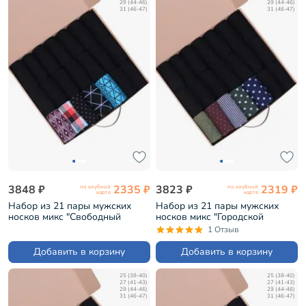
29 (44-46)
29 (44-46)
31 (46-47)
31 (46-47)
3848 ₽
2335 ₽
3823 ₽
2319 ₽
по клубной
по клубной
карте
карте
Набор из 21 пары мужских
Набор из 21 пары мужских
носков микс "Свободный
носков микс "Городской
архитектор" (НС-21-217)
философ" (НС-21-206)
1 Отзыв
Добавить в корзину
Добавить в корзину
25 (38-40)
25 (38-40)
27 (41-43)
27 (41-43)
29 (44-46)
29 (44-46)
31 (46-47)
31 (46-47)