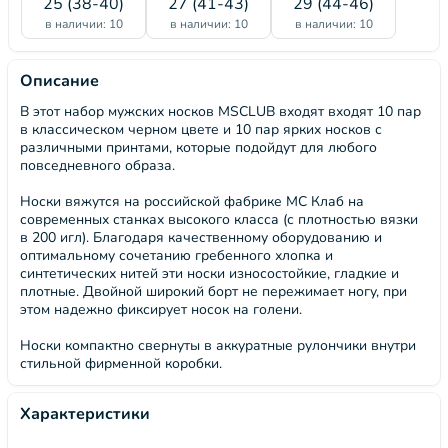
25 (38-40)
27 (41-43)
29 (44-46)
в наличии: 10
в наличии: 10
в наличии: 10
Описание
В этот набор мужских носков MSCLUB входят входят 10 пар
в классическом черном цвете и 10 пар ярких носков с
различными принтами, которые подойдут для любого
повседневного образа.
Носки вяжутся на российской фабрике МС Клаб на
современных станках высокого класса (с плотностью вязки
в 200 игл). Благодаря качественному оборудованию и
оптимальному сочетанию гребенного хлопка и
синтетических нитей эти носки износостойкие, гладкие и
плотные. Двойной широкий борт не пережимает ногу, при
этом надежно фиксирует носок на голени.
Носки компактно свернуты в аккуратные рулончики внутри
стильной фирменной коробки.
Характеристики