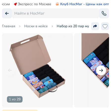
России
Экспресс по Москве
Клуб НосМаг - Цены как опт
Главная
Носки в кейсе
Набор из 20 пар мужских носк
1 из 29