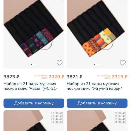
3823 ₽
2320 ₽
3821 ₽
2319 ₽
по клубной
по клубной
карте
карте
Набор из 21 пары мужских
Набор из 21 пары мужских
носков микс "Часы" (НС-21-
носков микс "Жгучий карри"
212)
(НС-21-210)
Добавить в корзину
Добавить в корзину
25 (38-40)
25 (38-40)
27 (41-43)
27 (41-43)
29 (44-46)
29 (44-46)
31 (46-47)
31 (46-47)