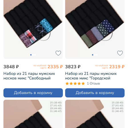
3848 ₽
2335 ₽
3823 ₽
2319 ₽
по клубной
по клубной
карте
карте
Набор из 21 пары мужских
Набор из 21 пары мужских
носков микс "Свободный
носков микс "Городской
архитектор" (НС-21-217)
философ" (НС-21-206)
1 Отзыв
Добавить в корзину
Добавить в корзину
25 (38-40)
25 (38-40)
27 (41-43)
27 (41-43)
29 (44-46)
29 (44-46)
31 (46-47)
31 (46-47)