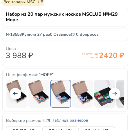
Все товары MSCLUB
Набор из 20 пар мужских носков MSCLUB №М29
Море
№13553
Купили 27 раз
0 Отзывов
0 Вопросов
Цена
3 988 ₽
2420 ₽
по клубной
карте
микс "МОРЕ"
Цвет (вид):
Таблица размеров
Выберите размер: