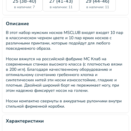
25 (38-40)
27 (41-43)
29 (44-46)
в наличии: 7
в наличии: 11
в наличии: 11
Описание
В этот набор мужских носков MSCLUB входят входят 10 пар
в классическом черном цвете и 10 пар ярких носков с
различными принтами, которые подойдут для любого
повседневного образа.
Носки вяжутся на российской фабрике МС Клаб на
современных станках высокого класса (с плотностью вязки
в 200 игл). Благодаря качественному оборудованию и
оптимальному сочетанию гребенного хлопка и
синтетических нитей эти носки износостойкие, гладкие и
плотные. Двойной широкий борт не пережимает ногу, при
этом надежно фиксирует носок на голени.
Носки компактно свернуты в аккуратные рулончики внутри
стильной фирменной коробки.
Характеристики