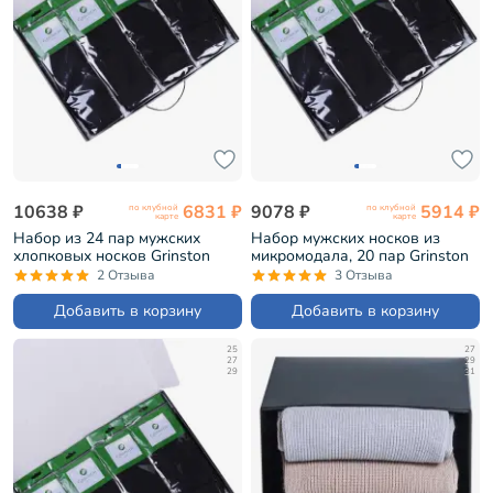
10638 ₽
6831 ₽
9078 ₽
5914 ₽
по клубной
по клубной
карте
карте
Набор из 24 пар мужских
Набор мужских носков из
хлопковых носков Grinston
микромодала, 20 пар Grinston
черные (PG-17D1-24)
черные (PG-15D7-20)
2 Отзыва
3 Отзыва
Добавить в корзину
Добавить в корзину
25
27
27
29
29
31