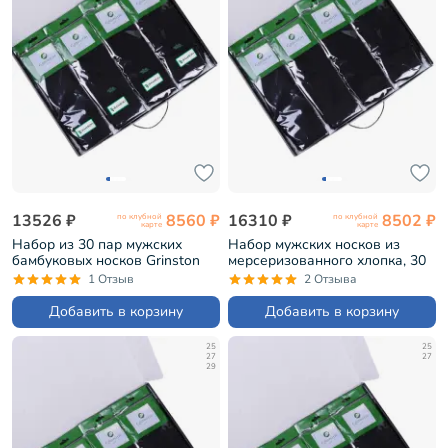
13526 ₽
8560 ₽
16310 ₽
8502 ₽
по клубной
по клубной
карте
карте
Набор из 30 пар мужских
Набор мужских носков из
бамбуковых носков Grinston
мерсеризованного хлопка, 30
черные (PG-15D11-30)
пар Grinston черные (PG-
1 Отзыв
2 Отзыва
15D3-30)
Добавить в корзину
Добавить в корзину
25
25
27
27
29