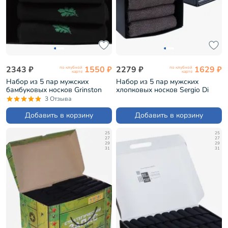
2343 ₽
1550 ₽
2279 ₽
1629 ₽
по клубной
по клубной
карте
карте
Набор из 5 пар мужских
Набор из 5 пар мужских
бамбуковых носков Grinston
хлопковых носков Sergio Di
черные (PG-15d11-5/0)
Calze КОРИЧНЕВЫЕ (PG-
3 Отзыва
15SC3-5)
Добавить в корзину
Добавить в корзину
25
25
27
27
29
29
31
31