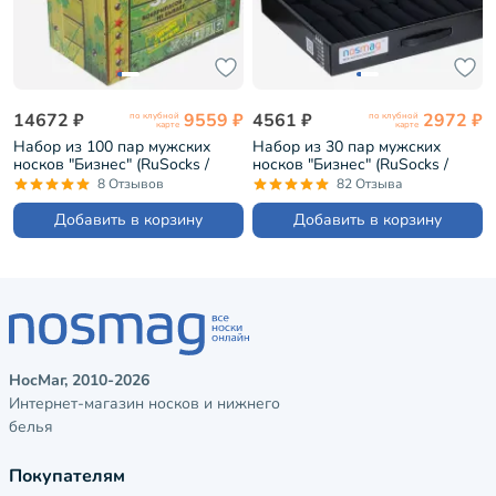
14672 ₽
9559 ₽
4561 ₽
2972 ₽
по клубной
по клубной
карте
карте
Набор из 100 пар мужских
Набор из 30 пар мужских
носков "Бизнес" (RuSocks /
носков "Бизнес" (RuSocks /
Орудьевский трикотаж)
Орудьевский трикотаж)
8 Отзывов
82 Отзыва
черные (РуС-100)
черные (РуС-30)
Добавить в корзину
Добавить в корзину
НосМаг, 2010-2026
Интернет-магазин носков и нижнего
белья
Покупателям