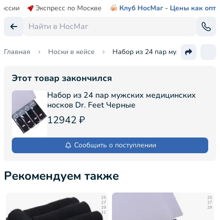
России
Экспресс по Москве
Клуб НосМаг - Цены как опт
Главная
Носки в кейсе
Набор из 24 пар мужских медици
Этот товар закончился
Набор из 24 пар мужских медицинских
носков Dr. Feet Черные
12942 ₽
Сообщить о поступлении
Рекомендуем также
25
25
27
27
29
29
31