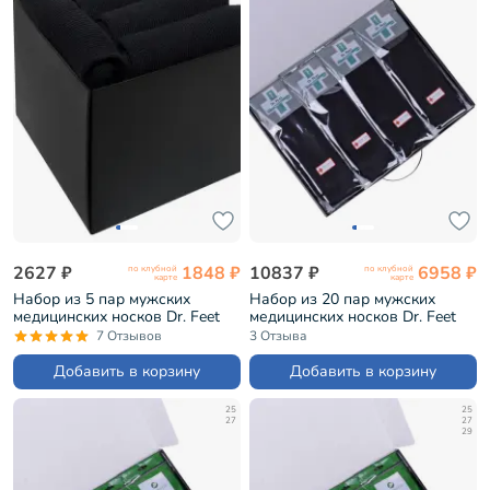
2627 ₽
1848 ₽
10837 ₽
6958 ₽
по клубной
по клубной
карте
карте
Набор из 5 пар мужских
Набор из 20 пар мужских
медицинских носков Dr. Feet
медицинских носков Dr. Feet
черные (PG-15DF1-5)
черные (PG-15DF1-20S)
7 Отзывов
3 Отзыва
Добавить в корзину
Добавить в корзину
25
25
27
27
29