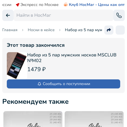
России
Экспресс по Москве
Клуб НосМаг - Цены как опт
Главная
Носки в кейсе
Набор из 5 пар мужских носко
Этот товар закончился
Набор из 5 пар мужских носков MSCLUB
№М02
1479 ₽
Сообщить о поступлении
Рекомендуем также
25 (38-40)
25 (38-40)
27 (41-43)
27 (41-43)
29 (44-46)
29 (44-46)
31 (46-47)
31 (46-47)