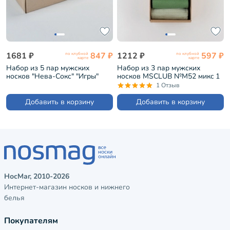
1681 ₽
847 ₽
1212 ₽
597 ₽
по клубной
по клубной
карте
карте
Набор из 5 пар мужских
Набор из 3 пар мужских
носков "Нева-Сокс" "Игры"
носков MSCLUB №М52 микc 1
(НС-5-НМ38)
"Без пар" (ВИ3-НМ52)
1 Отзыв
Добавить в корзину
Добавить в корзину
НосМаг, 2010-2026
Интернет-магазин носков и нижнего
белья
Покупателям