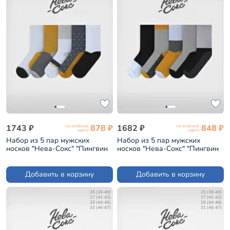
1743 ₽
878 ₽
1682 ₽
848 ₽
по клубной
по клубной
карте
карте
Набор из 5 пар мужских
Набор из 5 пар мужских
носков "Нева-Сокс" "Пингвин
носков "Нева-Сокс" "Пингвин
мадагаскарский" (НС-5-НМ47)
императорский" (НС-5-НМ47)
Добавить в корзину
Добавить в корзину
25 (38-40)
25 (38-40)
27 (41-43)
27 (41-43)
29 (44-46)
29 (44-46)
31 (46-47)
31 (46-47)