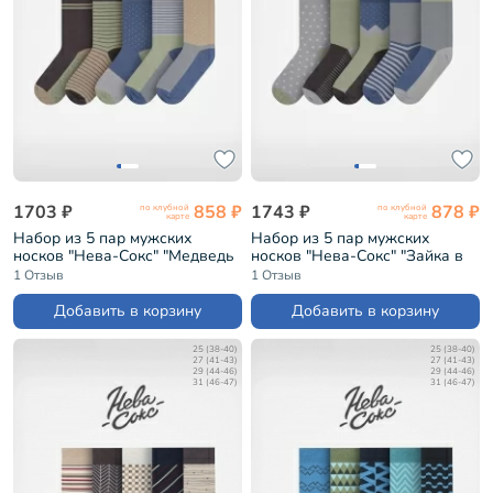
1703 ₽
858 ₽
1743 ₽
878 ₽
по клубной
по клубной
карте
карте
Набор из 5 пар мужских
Набор из 5 пар мужских
носков "Нева-Сокс" "Медведь
носков "Нева-Сокс" "Зайка в
в лесу" (НС-5-НМ50)
лесу" (НС-5-НМ50)
1 Отзыв
1 Отзыв
Добавить в корзину
Добавить в корзину
25 (38-40)
25 (38-40)
27 (41-43)
27 (41-43)
29 (44-46)
29 (44-46)
31 (46-47)
31 (46-47)