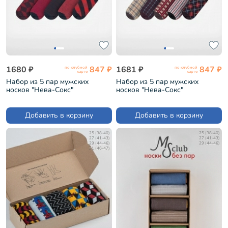
1680 ₽
847 ₽
1681 ₽
847 ₽
по клубной
по клубной
карте
карте
Набор из 5 пар мужских
Набор из 5 пар мужских
носков "Нева-Сокс"
носков "Нева-Сокс"
"Дипломат" (НС-5-НМ34)
"Джентельмены" (НС-5-НМ30)
Добавить в корзину
Добавить в корзину
25 (38-40)
25 (38-40)
27 (41-43)
27 (41-43)
29 (44-46)
29 (44-46)
31 (46-47)