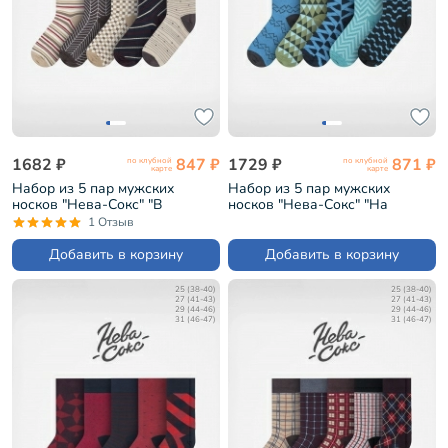
1682 ₽
847 ₽
1729 ₽
871 ₽
по клубной
по клубной
карте
карте
Набор из 5 пар мужских
Набор из 5 пар мужских
носков "Нева-Сокс" "В
носков "Нева-Сокс" "На
библиотеке" (НС-5-НМ33)
Байкале" (НС-5-НМ40)
1 Отзыв
Добавить в корзину
Добавить в корзину
25 (38-40)
25 (38-40)
27 (41-43)
27 (41-43)
29 (44-46)
29 (44-46)
31 (46-47)
31 (46-47)