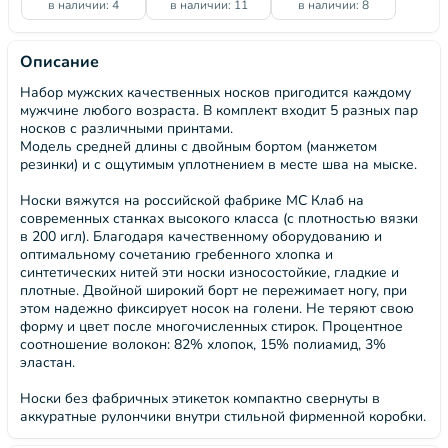
в наличии: 4
в наличии: 11
в наличии: 8
Описание
Набор мужских качественных носков пригодится каждому
мужчине любого возраста. В комплект входит 5 разных пар
носков с различными принтами.
Модель средней длины с двойным бортом (манжетом
резинки) и с ощутимым уплотнением в месте шва на мыске.
Носки вяжутся на российской фабрике МС Клаб на
современных станках высокого класса (с плотностью вязки
в 200 игл). Благодаря качественному оборудованию и
оптимальному сочетанию гребенного хлопка и
синтетических нитей эти носки износостойкие, гладкие и
плотные. Двойной широкий борт не пережимает ногу, при
этом надежно фиксирует носок на голени. Не теряют свою
форму и цвет после многочисленных стирок. Процентное
соотношение волокон: 82% хлопок, 15% полиамид, 3%
эластан.
Носки без фабричных этикеток компактно свернуты в
аккуратные рулончики внутри стильной фирменной коробки.