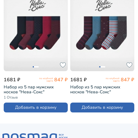
1681 ₽
847 ₽
1681 ₽
847 ₽
по клубной
по клубной
карте
карте
Набор из 5 пар мужских
Набор из 5 пар мужских
носков "Нева-Сокс"
носков "Нева-Сокс"
"Президент" (НС-5-НМ34)
"Фестиваль" (НС-5-НМ39)
1 Отзыв
Добавить в корзину
Добавить в корзину