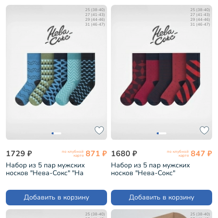
25 (38-40)
25 (38-40)
27 (41-43)
27 (41-43)
29 (44-46)
29 (44-46)
31 (46-47)
31 (46-47)
1729 ₽
871 ₽
1680 ₽
847 ₽
по клубной
по клубной
карте
карте
Набор из 5 пар мужских
Набор из 5 пар мужских
носков "Нева-Сокс" "На
носков "Нева-Сокс"
Байкале" (НС-5-НМ40)
"Дипломат" (НС-5-НМ34)
Добавить в корзину
Добавить в корзину
25 (38-40)
25 (38-40)