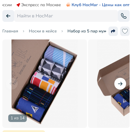
России
Экспресс по Москве
Клуб НосМаг - Цены как опт
Главная
Носки в кейсе
Набор из 5 пар мужских носко
1 из 14