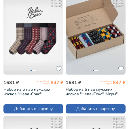
27 (41-43)
27 (41-43)
29 (44-46)
29 (44-46)
31 (46-47)
31 (46-47)
1681 ₽
847 ₽
1681 ₽
847 ₽
по клубной
по клубной
карте
карте
Набор из 5 пар мужских
Набор из 5 пар мужских
носков "Нева-Сокс"
носков "Нева-Сокс" "Игры"
"Джентельмены" (НС-5-НМ30)
(НС-5-НМ38)
Добавить в корзину
Добавить в корзину
25 (38-40)
25 (38-40)
27 (41-43)
27 (41-43)
29 (44-46)
29 (44-46)
31 (46-47)
31 (46-47)