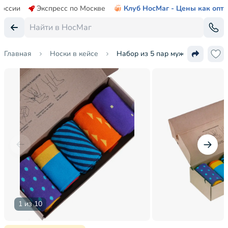
России
Экспресс по Москве
Клуб НосМаг - Цены как опт
Главная
Носки в кейсе
Набор из 5 пар мужских носков 
1 из 10