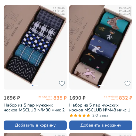
25 (38-40)
25 (38-40)
27 (41-43)
27 (41-43)
29 (44-46)
29 (44-46)
1696 ₽
835 ₽
1690 ₽
832 ₽
по клубной
по клубной
карте
карте
Набор из 5 пар мужских
Набор из 5 пар мужских
носков MSCLUB №М30 микс 2
носков MSCLUB №М48 микс 1
(ВИ5-НМ30)
(ВИ5-НМ48)
2 Отзыва
Добавить в корзину
Добавить в корзину
25 (38-40)
25 (38-40)