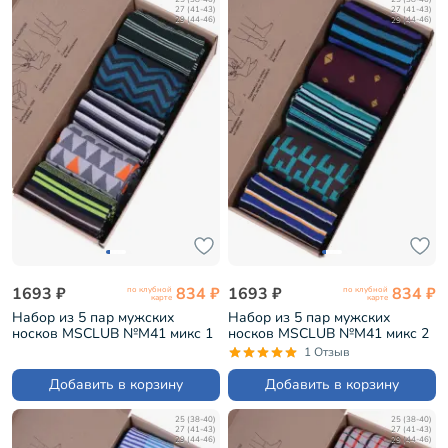
27 (41-43)
27 (41-43)
29 (44-46)
29 (44-46)
1693 ₽
834 ₽
1693 ₽
834 ₽
по клубной
по клубной
карте
карте
Набор из 5 пар мужских
Набор из 5 пар мужских
носков MSCLUB №М41 микс 1
носков MSCLUB №М41 микс 2
(ВИ5-НМ41)
(ВИ5-НМ41)
1 Отзыв
Добавить в корзину
Добавить в корзину
25 (38-40)
25 (38-40)
27 (41-43)
27 (41-43)
29 (44-46)
29 (44-46)