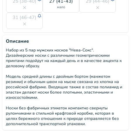
25 (38-40)
27 (41-43)
29 (44-46)
мало
31 (46-47)
Описание
Набор из 5 пар мужских носков "Нева-Сокс".
Дизайнерские носки с различными геометрическими
принтами подойдут на каждый день и в качестве акцента к
деловому образу.
Модель средней длины с двойным бортом (манжетом
резинки) и обычным швом на мыске связана из хлопка на
российской фабрике. Входящие также в состав полиамид и
эластан делают носки более плотными, эластичными и
износостойкими.
Носки без фабричных этикеток компактно свернуты
рулончиками в стильной крафтовой коробке, которая в
целях бережного отношения к природе отправляется без
дополнительной транспортной упаковки.