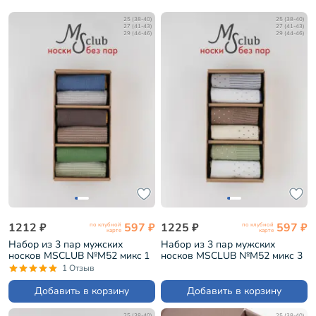
25 (38-40)
25 (38-40)
27 (41-43)
27 (41-43)
29 (44-46)
29 (44-46)
1212 ₽
597 ₽
1225 ₽
597 ₽
по клубной
по клубной
карте
карте
Набор из 3 пар мужских
Набор из 3 пар мужских
носков MSCLUB №М52 микc 1
носков MSCLUB №М52 микс 3
"Без пар" (ВИ3-НМ52)
"Без пар" (ВИ3-НМ52)
1 Отзыв
Добавить в корзину
Добавить в корзину
25 (38-40)
25 (38-40)