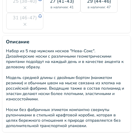
25 (38-40)
27 (41-43)
29 (44-46)
в наличии: 41
в наличии: 47
31 (46-47)
Описание
Набор из 5 пар мужских носков "Нева-Сокс".
Дизайнерские носки с различными геометрическими
принтами подойдут на каждый день и в качестве акцента к
деловому образу.
Модель средней длины с двойным бортом (манжетом
резинки) и обычным швом на мыске связана из хлопка на
российской фабрике. Входящие также в состав полиамид и
эластан делают носки более плотными, эластичными и
износостойкими.
Носки без фабричных этикеток компактно свернуты
рулончиками в стильной крафтовой коробке, которая в
целях бережного отношения к природе отправляется без
дополнительной транспортной упаковки.