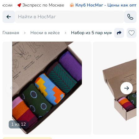
России
Экспресс по Москве
Клуб НосМаг - Цены как опт
Главная
Носки в кейсе
Набор из 5 пар мужских носков 
1 из 12