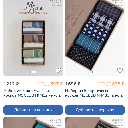
27 (41-43)
27 (41-43)
29 (44-46)
29 (44-46)
1212 ₽
597 ₽
1696 ₽
835 ₽
по клубной
по клубной
карте
карте
Набор из 3 пар мужских
Набор из 5 пар мужских
носков MSCLUB №М52 микc 2
носков MSCLUB №М30 микс 2
"Без пар" (ВИ3-НМ52)
(ВИ5-НМ30)
Добавить в корзину
Добавить в корзину
25 (38-40)
25 (38-40)
27 (41-43)
27 (41-43)
29 (44-46)
29 (44-46)