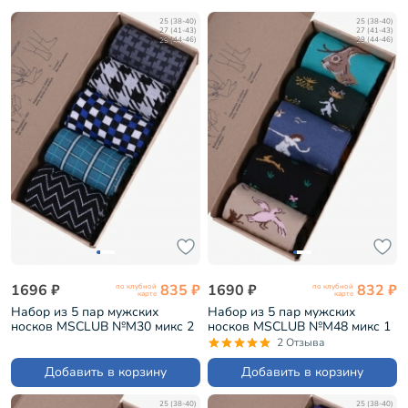
25 (38-40)
25 (38-40)
27 (41-43)
27 (41-43)
29 (44-46)
29 (44-46)
1696 ₽
835 ₽
1690 ₽
832 ₽
по клубной
по клубной
карте
карте
Набор из 5 пар мужских
Набор из 5 пар мужских
носков MSCLUB №М30 микс 2
носков MSCLUB №М48 микс 1
(ВИ5-НМ30)
(ВИ5-НМ48)
2 Отзыва
Добавить в корзину
Добавить в корзину
25 (38-40)
25 (38-40)