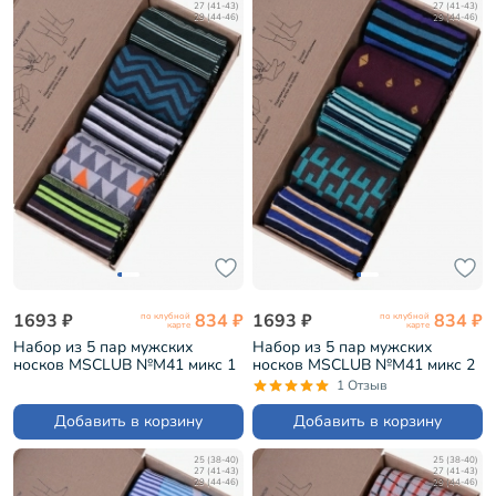
27 (41-43)
27 (41-43)
29 (44-46)
29 (44-46)
1693 ₽
834 ₽
1693 ₽
834 ₽
по клубной
по клубной
карте
карте
Набор из 5 пар мужских
Набор из 5 пар мужских
носков MSCLUB №М41 микс 1
носков MSCLUB №М41 микс 2
(ВИ5-НМ41)
(ВИ5-НМ41)
1 Отзыв
Добавить в корзину
Добавить в корзину
25 (38-40)
25 (38-40)
27 (41-43)
27 (41-43)
29 (44-46)
29 (44-46)