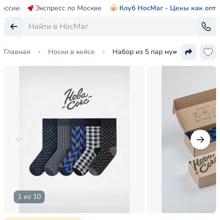
России
Экспресс по Москве
Клуб НосМаг - Цены как опт
Главная
Носки в кейсе
Набор из 5 пар мужских носков 
1 из 10