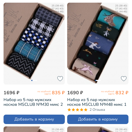
25 (38-40)
25 (38-40)
27 (41-43)
27 (41-43)
29 (44-46)
29 (44-46)
1696 ₽
835 ₽
1690 ₽
832 ₽
по клубной
по клубной
карте
карте
Набор из 5 пар мужских
Набор из 5 пар мужских
носков MSCLUB №М30 микс 2
носков MSCLUB №М48 микс 1
(ВИ5-НМ30)
(ВИ5-НМ48)
2 Отзыва
Добавить в корзину
Добавить в корзину
25 (38-40)
25 (38-40)