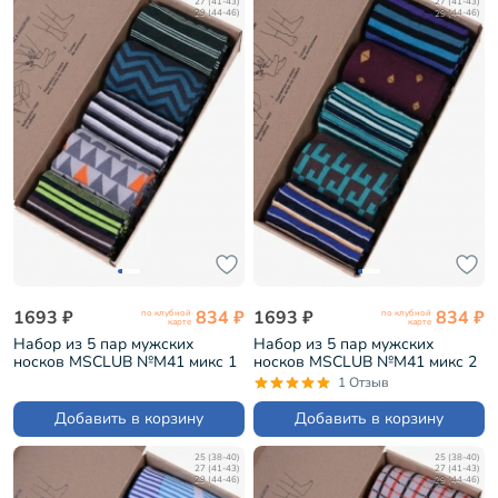
27 (41-43)
27 (41-43)
29 (44-46)
29 (44-46)
1693 ₽
834 ₽
1693 ₽
834 ₽
по клубной
по клубной
карте
карте
Набор из 5 пар мужских
Набор из 5 пар мужских
носков MSCLUB №М41 микс 1
носков MSCLUB №М41 микс 2
(ВИ5-НМ41)
(ВИ5-НМ41)
1 Отзыв
Добавить в корзину
Добавить в корзину
25 (38-40)
25 (38-40)
27 (41-43)
27 (41-43)
29 (44-46)
29 (44-46)