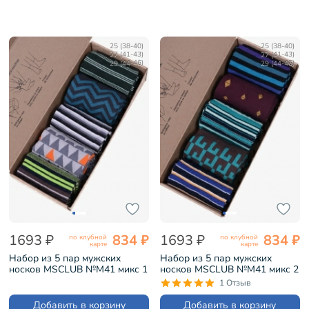
25 (38-40)
25 (38-40)
27 (41-43)
27 (41-43)
29 (44-46)
29 (44-46)
1693 ₽
834 ₽
1693 ₽
834 ₽
по клубной
по клубной
карте
карте
Набор из 5 пар мужских
Набор из 5 пар мужских
носков MSCLUB №М41 микс 1
носков MSCLUB №М41 микс 2
(ВИ5-НМ41)
(ВИ5-НМ41)
1 Отзыв
Добавить в корзину
Добавить в корзину