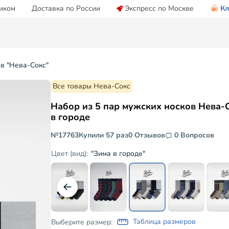
иком
Доставка по России
Экспресс по Москве
Кл
ов "Нева-Сокс"
Все товары Нева-Сокс
Набор из 5 пар мужских носков Нева-
в городе
№17763
Купили 57 раз
0 Отзывов
0 Вопросов
"Зима в городе"
Цвет (вид):
Таблица размеров
Выберите размер: