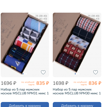
25 (38-40)
25 (38-40)
27 (41-43)
27 (41-43)
29 (44-46)
29 (44-46)
1696 ₽
835 ₽
1698 ₽
836 ₽
по клубной
по клубной
карте
карте
Набор из 5 пар мужских
Набор из 5 пар мужских
носков MSCLUB №М31 микс 1
носков MSCLUB №М30 микс 1
(ВИ5-НМ31)
(ВИ5-НМ30)
Добавить в корзину
Добавить в корзину