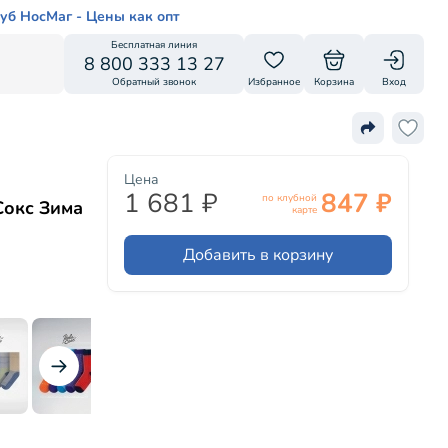
уб НосМаг - Цены как опт
Бесплатная линия
8 800 333 13 27
Обратный звонок
Избранное
Корзина
Вход
Цена
1 681 ₽
847 ₽
по клубной
Сокс Зима
карте
Добавить в корзину