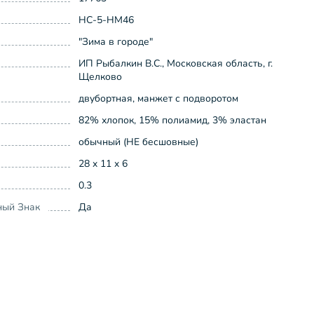
НС-5-НМ46
"Зима в городе"
ИП Рыбалкин В.С., Московская область, г.
Щелково
двубортная, манжет с подворотом
82% хлопок, 15% полиамид, 3% эластан
обычный (НЕ бесшовные)
28 x 11 x 6
0.3
ный Знак
Да