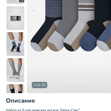
1 из 10
Описание
Набор из 5 пар мужских носков "Нева-Сокс".