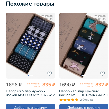
Похожие товары
25 (38-40)
25 (38-40)
27 (41-43)
27 (41-43)
29 (44-46)
29 (44-46)
1696 ₽
835 ₽
1690 ₽
832 ₽
по клубной
по клубной
карте
карте
Набор из 5 пар мужских
Набор из 5 пар мужских
носков MSCLUB №М30 микс 2
носков MSCLUB №М48 микс 1
(ВИ5-НМ30)
(ВИ5-НМ48)
2 Отзыва
Добавить в корзину
Добавить в корзину