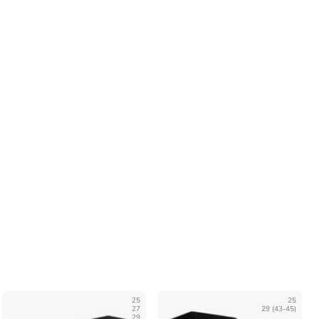
25
25
27
29 (43-45)
29