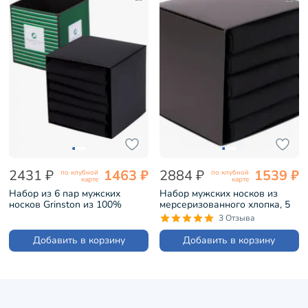
2431 ₽
1463 ₽
2884 ₽
1539 ₽
по клубной
по клубной
карте
карте
Набор из 6 пар мужских
Набор мужских носков из
носков Grinston из 100%
мерсеризованного хлопка, 5
хлопка Черный (6k-15D12)
пар Grinston черные (PG-
3 Отзыва
15d3-5)
Добавить в корзину
Добавить в корзину