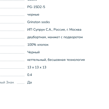
PG-15D2-5
черные
Grinston socks
ИП Супрун С.А., Россия, г. Москва
двубортная, манжет с подворотом
100% хлопок
Черный
кеттельный, бесшовная технология
13 x 13 x 13
0.4
ный Знак
Да