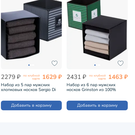
2279 ₽
1629 ₽
2431 ₽
1463 ₽
по клубной
по клубной
карте
карте
Набор из 5 пар мужских
Набор из 6 пар мужских
хлопковых носков Sergio Di
носков Grinston из 100%
Calze КОРИЧНЕВЫЕ (PG-
хлопка микс 1 (6k-15D12)
15SC3-5)
Добавить в корзину
Добавить в корзину