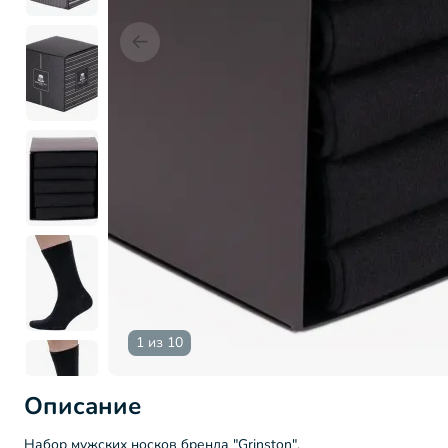
1 из 10
Описание
Набор мужских носков бренда "Grinston".