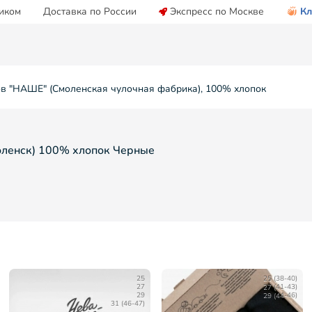
иком
Доставка по России
Экспресс по Москве
Кл
ов "НАШЕ" (Смоленская чулочная фабрика), 100% хлопок
оленск) 100% хлопок Черные
25
25 (38-40)
27
27 (41-43)
29
29 (44-46)
31 (46-47)