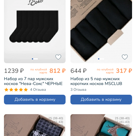
1239 ₽
812 ₽
644 ₽
317 ₽
по клубной
по клубной
карте
карте
Набор из 7 пар мужских
Набор из 5 пар мужских
носков "Нева-Сокс" ЧЕРНЫЕ
коротких носков MSCLUB
(7-ПН-01Э)
черные (YNM-5K)
4 Отзыва
3 Отзыва
Добавить в корзину
Добавить в корзину
25 (38-40)
25 (38-40)
27 (41-43)
27 (41-43)
29 (44-46)
29 (44-46)