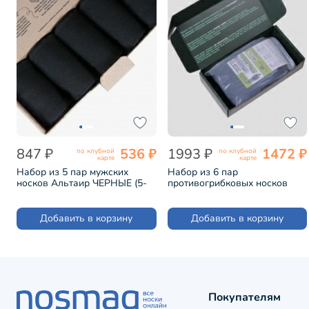
847 ₽
536 ₽
1993 ₽
1472 ₽
по клубной
по клубной
карте
карте
Набор из 5 пар мужских
Набор из 6 пар
носков Альтаир ЧЕРНЫЕ (5-
противогрибковых носков
H226)
Гигиена-грибок "Классик"
ЧЕРНЫЕ (H419-6)
Добавить в корзину
Добавить в корзину
Покупателям