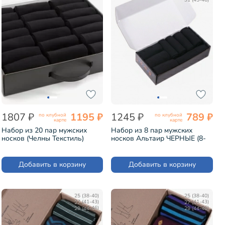
31 (45-46)
1807 ₽
1195 ₽
1245 ₽
789 ₽
по клубной
по клубной
карте
карте
Набор из 20 пар мужских
Набор из 8 пар мужских
носков (Челны Текстиль)
носков Альтаир ЧЕРНЫЕ (8-
черные (TL52-20)
H226)
Добавить в корзину
Добавить в корзину
25 (38-40)
25 (38-40)
27 (41-43)
27 (41-43)
29 (44-46)
29 (44-46)