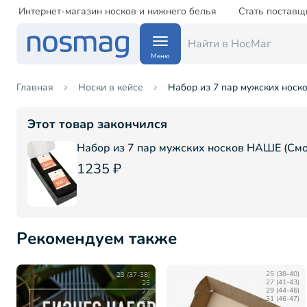
Интернет-магазин носков и нижнего белья
Стать поставщ
Меню
Главная
Носки в кейсе
Набор из 7 пар мужских носк
Этот товар закончился
Набор из 7 пар мужских носков НАШЕ (См
1235 ₽
Рекомендуем также
23 (37-38)
25 (38-40)
25
27 (41-43)
27
29 (44-46)
29
31 (46-47)