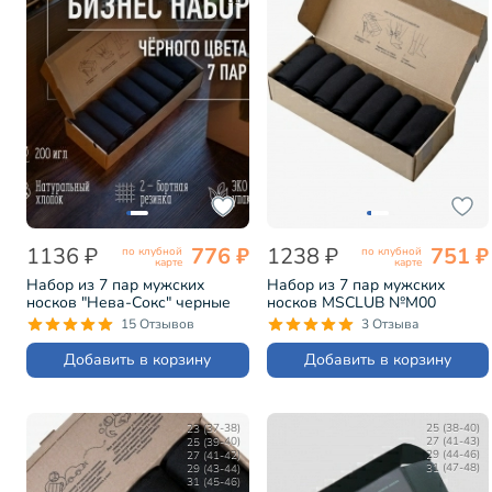
31
1136 ₽
776 ₽
1238 ₽
751 ₽
по клубной
по клубной
карте
карте
Набор из 7 пар мужских
Набор из 7 пар мужских
носков "Нева-Сокс" черные
носков MSCLUB №М00
(НС-7-0-В)
черные (МС-ПН-01-7)
15 Отзывов
3 Отзыва
Добавить в корзину
Добавить в корзину
23 (37-38)
25 (38-40)
25 (39-40)
27 (41-43)
27 (41-42)
29 (44-46)
29 (43-44)
31 (47-48)
31 (45-46)