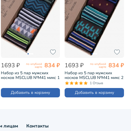
1693 ₽
834 ₽
1693 ₽
834 ₽
по клубной
по клубной
карте
карте
Набор из 5 пар мужских
Набор из 5 пар мужских
носков MSCLUB №М41 микс 1
носков MSCLUB №М41 микс 2
(ВИ5-НМ41)
(ВИ5-НМ41)
1 Отзыв
Добавить в корзину
Добавить в корзину
м лицам
Контакты