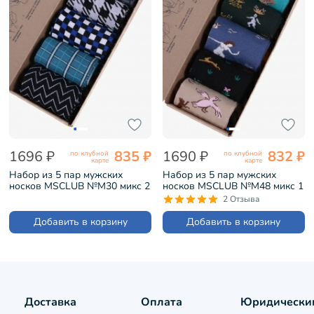
1696 ₽
835 ₽
1690 ₽
832 ₽
по клубной
по клубной
карте
карте
Набор из 5 пар мужских
Набор из 5 пар мужских
носков MSCLUB №М30 микс 2
носков MSCLUB №М48 микс 1
(ВИ5-НМ30)
(ВИ5-НМ48)
2 Отзыва
Добавить в корзину
Добавить в корзину
Доставка
Оплата
Юридически