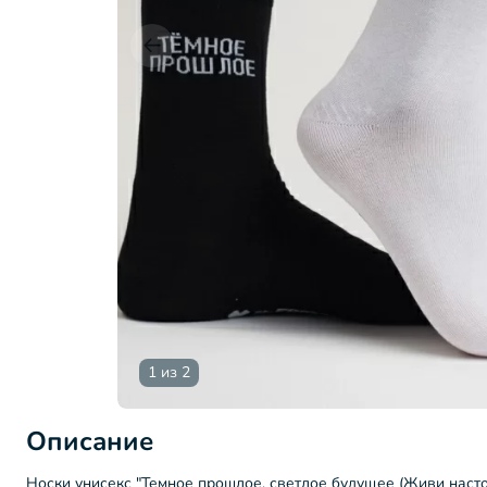
1 из 2
Описание
Носки унисекс "Темное прошлое, светлое будущее (Живи наст