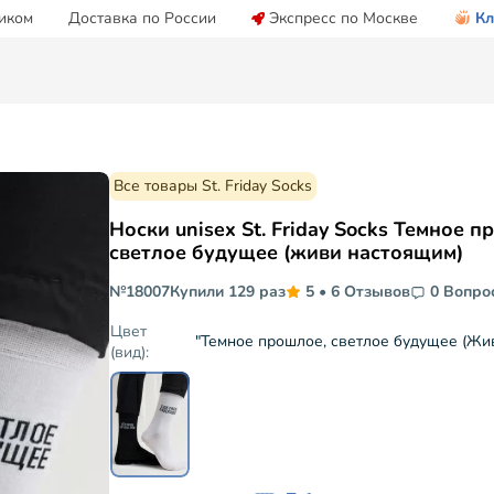
иком
Доставка по России
Экспресс по Москве
Кл
Все товары St. Friday Socks
Носки unisex St. Friday Socks Темное 
светлое будущее (живи настоящим)
№18007
Купили 129 раз
5
•
6 Отзывов
0 Вопро
Цвет
(вид):