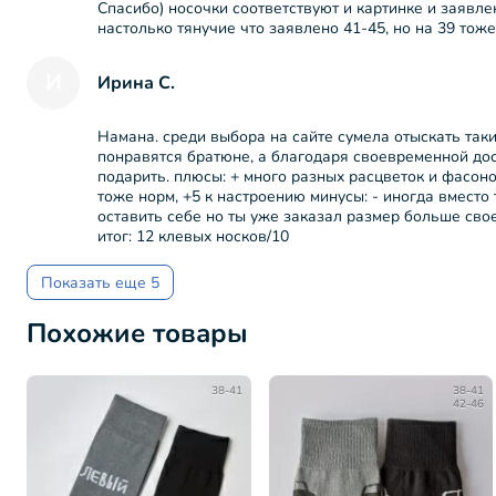
Спасибо) носочки соответствуют и картинке и заявленн
настолько тянучие что заявлено 41-45, но на 39 тож
И
Ирина С.
Намана. среди выбора на сайте сумела отыскать та
понравятся братюне, а благодаря своевременной дос
подарить. плюсы: + много разных расцветок и фасон
тоже норм, +5 к настроению минусы: - иногда вместо
оставить себе но ты уже заказал размер больше своег
итог: 12 клевых носков/10
Показать еще 5
Похожие товары
38-41
38-41
42-46