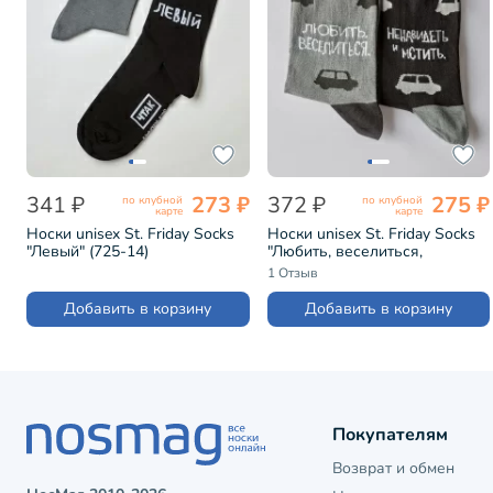
341 ₽
273 ₽
372 ₽
275 ₽
по клубной
по клубной
карте
карте
Носки unisex St. Friday Socks
Носки unisex St. Friday Socks
"Левый" (725-14)
"Любить, веселиться,
ненавидеть и мстить" (731-19)
1 Отзыв
Добавить в корзину
Добавить в корзину
Покупателям
Возврат и обмен