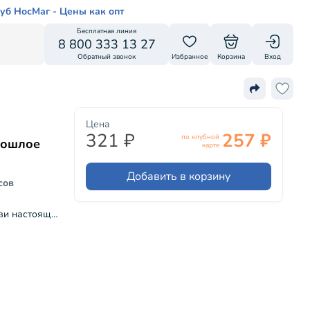
уб НосМаг - Цены как опт
Бесплатная линия
8 800 333 13 27
Обратный звонок
Избранное
Корзина
Вход
Цена
321 ₽
257 ₽
по клубной
прошлое
карте
Добавить в корзину
сов
"Темное прошлое, светлое будущее (Живи настоящим)"