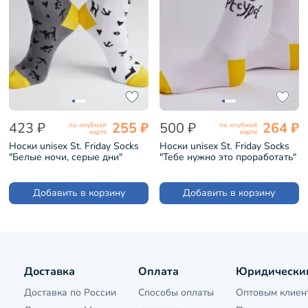
423 ₽
255 ₽
500 ₽
264 ₽
по клубной
по клубной
карте
карте
Носки unisex St. Friday Socks
Носки unisex St. Friday Socks
"Белые ночи, серые дни"
"Тебе нужно это проработать"
(SPB-1004-02)
(sport23-1345-02/08/19)
Добавить в корзину
Добавить в корзину
Доставка
Оплата
Юридически
Доставка по России
Способы оплаты
Оптовым клиен