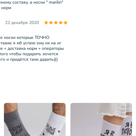
ому составу, а носки " marilin"
е норм
22 декабря 2020
кие носки которые ТОЧНО
тавке я мб успею ему их на нг
ов + доставка норм + операторы
 того чтобы подарить хочется
о и придётся таки дарить(()
38-41
34-37
42-46
38-41
42-46