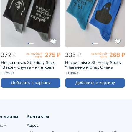
372 ₽
275 ₽
335 ₽
268 ₽
по клубной
по клубной
карте
карте
Носки unisex St. Friday Socks
Носки unisex St. Friday Socks
"В моем случае - ни в коем
"Неважно кто ты. Очень
случае" (729-19)
известный человек" (733-15)
1 Отзыв
1 Отзыв
Добавить в корзину
Добавить в корзину
м лицам
Контакты
там
Адрес