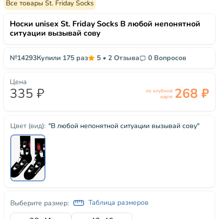
Все товары St. Friday Socks
Носки unisex St. Friday Socks В любой непонятной
ситуации вызывай сову
№14293
Купили 175 раз
5
•
2 Отзыва
0 Вопросов
Цена
335 ₽
268 ₽
по клубной
карте
"В любой непонятной ситуации вызывай сову"
Цвет (вид):
Таблица размеров
Выберите размер: