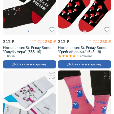
312 ₽
250 ₽
312 ₽
250 ₽
по клубной
по клубной
карте
карте
Носки unisex St. Friday Socks
Носки unisex St. Friday Socks
"Голубь мира" (565-19)
"Грибной дождь" (548-19)
1 Отзыв
6 Отзывов
Добавить в корзину
Добавить в корзину
34-37
34-37
38-41
38-41
42-46
42-46