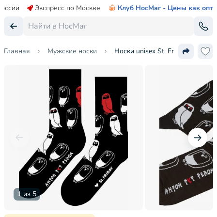
России
Экспресс по Москве
Клуб НосМаг - Цены как опт
Главная
Мужские носки
Носки unisex St. Friday Socks
1 из 5