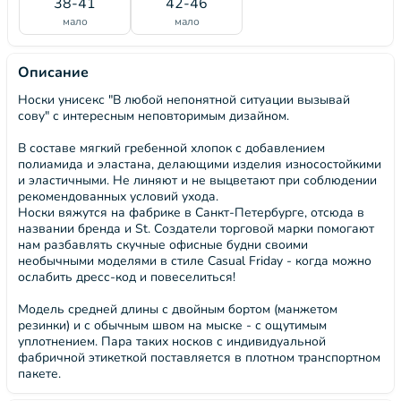
38-41
42-46
мало
мало
Описание
Носки унисекс "В любой непонятной ситуации вызывай
сову" с интересным неповторимым дизайном.
В составе мягкий гребенной хлопок с добавлением
полиамида и эластана, делающими изделия износостойкими
и эластичными. Не линяют и не выцветают при соблюдении
рекомендованных условий ухода.
Носки вяжутся на фабрике в Санкт-Петербурге, отсюда в
названии бренда и St. Создатели торговой марки помогают
нам разбавлять скучные офисные будни своими
необычными моделями в стиле Casual Friday - когда можно
ослабить дресс-код и повеселиться!
Модель средней длины с двойным бортом (манжетом
резинки) и с обычным швом на мыске - с ощутимым
уплотнением. Пара таких носков с индивидуальной
фабричной этикеткой поставляется в плотном транспортном
пакете.