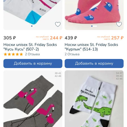
305 ₽
244 ₽
439 ₽
257 ₽
по клубной
по клубной
карте
карте
Носки unisex St. Friday Socks
Носки unisex St. Friday Socks
"Кусь Кусь" (507-2)
"Курлык" (514-13)
2 Отзыва
2 Отзыва
Добавить в корзину
Добавить в корзину
38-41
34-37
42-46
38-41
42-46