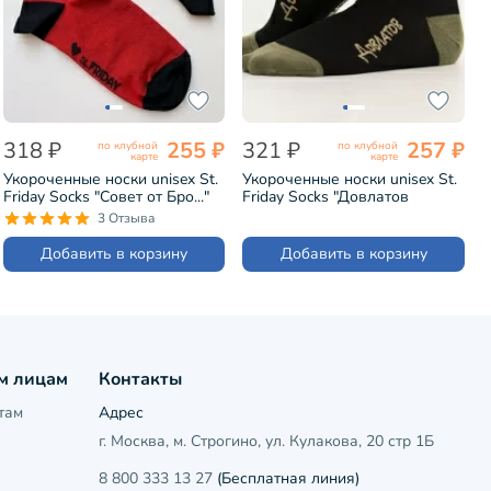
318 ₽
255 ₽
321 ₽
257 ₽
по клубной
по клубной
карте
карте
Укороченные носки unisex St.
Укороченные носки unisex St.
Friday Socks "Совет от Бро..."
Friday Socks "Довлатов
(766-11)
спрашивает" (425-19)
3 Отзыва
Добавить в корзину
Добавить в корзину
м лицам
Контакты
там
Адрес
г. Москва, м. Строгино, ул. Кулакова, 20 стр 1Б
8 800 333 13 27
(Бесплатная линия)