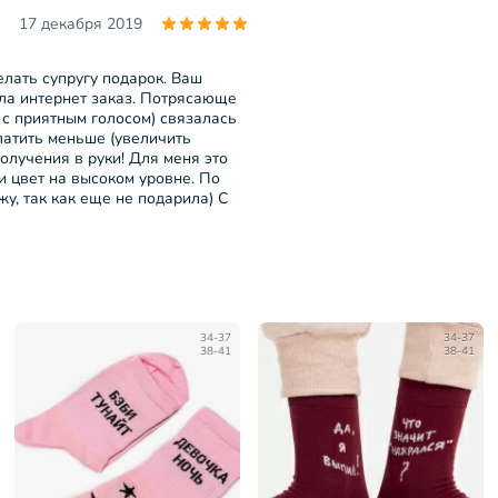
17 декабря 2019
елать супругу подарок. Ваш
ла интернет заказ. Потрясающе
с приятным голосом) связалась
латить меньше (увеличить
получения в руки! Для меня это
 и цвет на высоком уровне. По
жу, так как еще не подарила) С
34-37
34-37
38-41
38-41