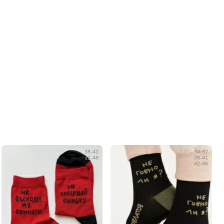
38-41
34-37
42-46
38-41
42-46