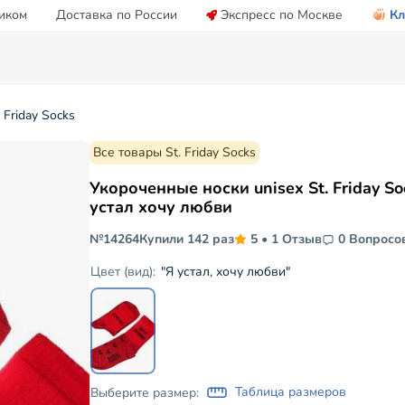
иком
Доставка по России
Экспресс по Москве
Кл
 Friday Socks
Все товары St. Friday Socks
Укороченные носки unisex St. Friday So
устал хочу любви
№14264
Купили 142 раз
5
•
1 Отзыв
0 Вопросо
"Я устал, хочу любви"
Цвет (вид):
Таблица размеров
Выберите размер: