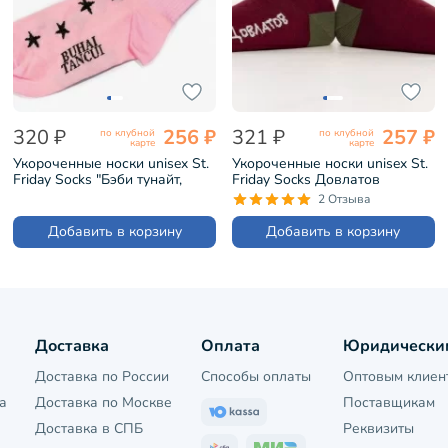
320 ₽
256 ₽
321 ₽
257 ₽
по клубной
по клубной
карте
карте
Укороченные носки unisex St.
Укороченные носки unisex St.
Friday Socks "Бэби тунайт,
Friday Socks Довлатов
девочка ночь" (604-13)
утверждает (425-4)
2 Отзыва
Добавить в корзину
Добавить в корзину
Доставка
Оплата
Юридически
Доставка по России
Способы оплаты
Оптовым клиен
а
Доставка по Москве
Поставщикам
Доставка в СПБ
Реквизиты