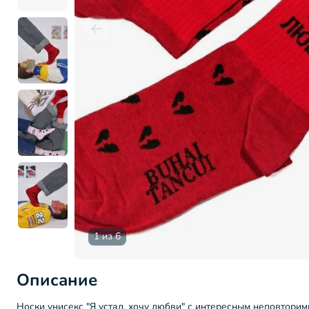
1 из 6
Описание
Носки унисекс "Я устал, хочу любви" с интересным неповтори