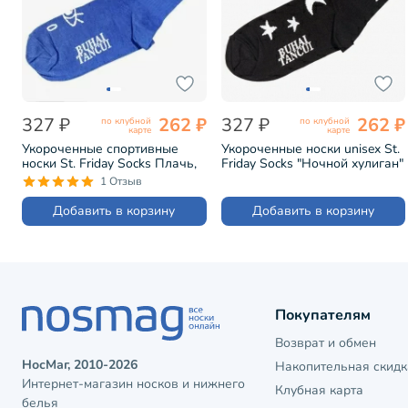
327 ₽
262 ₽
327 ₽
262 ₽
по клубной
по клубной
карте
карте
Укороченные спортивные
Укороченные носки unisex St.
носки St. Friday Socks Плачь,
Friday Socks "Ночной хулиган"
плачь, танцуй, танцуй (602-15)
(603-19)
1 Отзыв
Добавить в корзину
Добавить в корзину
Покупателям
Возврат и обмен
НосМаг, 2010-2026
Накопительная скидк
Интернет-магазин носков и нижнего
Клубная карта
белья