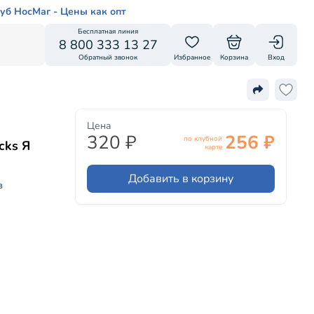
уб НосМаг - Цены как опт
Бесплатная линия
8 800 333 13 27
Обратный звонок
Избранное
Корзина
Вход
Цена
320 ₽
256 ₽
по клубной
cks Я
карте
Добавить в корзину
в