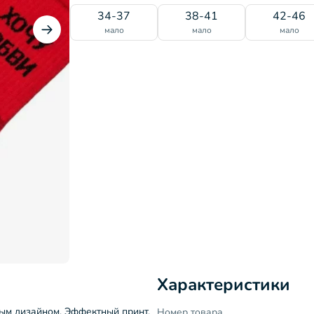
34-37
38-41
42-46
мало
мало
мало
Характеристики
мым дизайном. Эффектный принт,
Номер товара