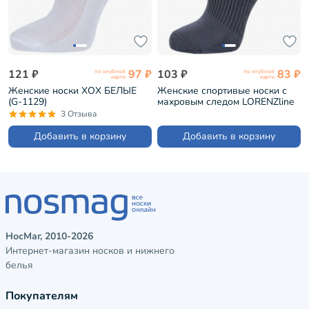
121 ₽
97 ₽
103 ₽
83 ₽
по клубной
по клубной
карте
карте
Женские носки ХОХ БЕЛЫЕ
Женские спортивые носки с
(G-1129)
махровым следом LORENZline
СЕРЫЕ (С25М)
3 Отзыва
Добавить в корзину
Добавить в корзину
НосМаг, 2010-2026
Интернет-магазин носков и нижнего
белья
Покупателям