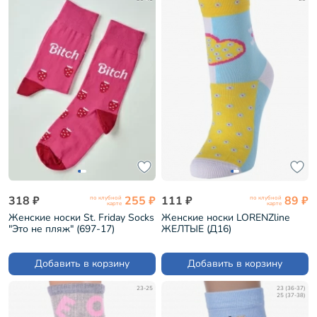
318 ₽
255 ₽
111 ₽
89 ₽
по клубной
по клубной
карте
карте
Женские носки St. Friday Socks
Женские носки LORENZline
"Это не пляж" (697-17)
ЖЕЛТЫЕ (Д16)
Добавить в корзину
Добавить в корзину
23-25
23 (36-37)
25 (37-38)