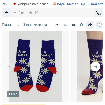
России
Экспресс по Москве
Клуб НосМаг - Цены как опт
Главная
Женские носки
Женские носки St. Friday Socks
1 из 4