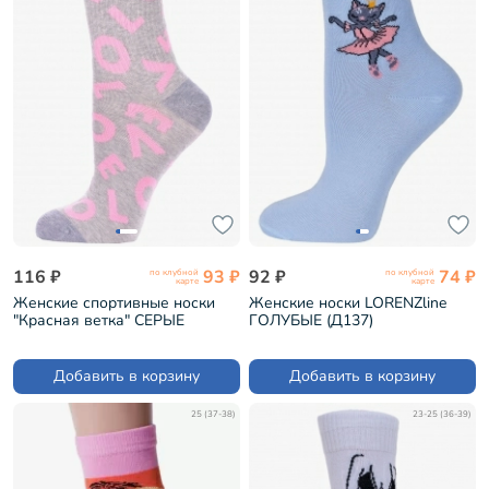
116 ₽
93 ₽
92 ₽
74 ₽
по клубной
по клубной
карте
карте
Женские спортивные носки
Женские носки LORENZline
"Красная ветка" СЕРЫЕ
ГОЛУБЫЕ (Д137)
(С-2201)
Добавить в корзину
Добавить в корзину
25 (37-38)
23-25 (36-39)