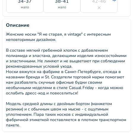
34-37
38-41
42-46
мало
мало
Описание
Женские носки "Я не старая, я vintage" с интересным
неповторимым дизайном.
В составе мягкий гребенной хлопок с добавлением
полиамида и эластана, делающими изделия износостойкими
и эластичными. Не линяют и не выцветают при соблюдении
рекомендованных условий ухода.
Носки вяжутся на фабрике в Санкт-Петербурге, отсюда в
названии бренда и St. Создатели торговой марки помогают
нам разбавлять скучные офисные будни своими
необычными моделями в стиле Casual Friday - когда можно
ослабить дресс-код и повеселиться!
Модель средней длины с двойным бортом (манжетом
резинки) и с обычным швом на мыске - с ощутимым
уплотнением. Пара таких носков с индивидуальной
фабричной этикеткой поставляется в плотном транспортном
пакете.