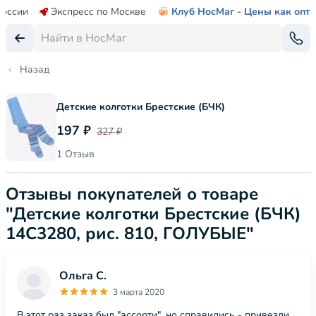
России
Экспресс по Москве
Клуб НосМаг - Цены как опт
Назад
Детские колготки Брестские (БЧК)
197 ₽
327 ₽
1 Отзыв
Отзывы покупателей о товаре
"Детские колготки Брестские (БЧК)
14С3280, рис. 810, ГОЛУБЫЕ"
Ольга С.
3 марта 2020
В этот раз заказ был "ассорти", но справились - привезли