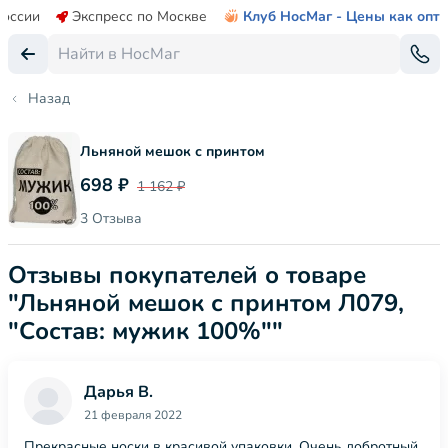
России
Экспресс по Москве
Клуб НосМаг - Цены как опт
Назад
Льняной мешок с принтом
698 ₽
1 162 ₽
3 Отзыва
Отзывы покупателей о товаре
"Льняной мешок с принтом Л079,
"Состав: мужик 100%""
Дарья В.
21 февраля 2022
Прекрасные носки в красивой упаковки. Очень добротный