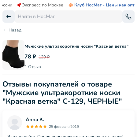
России
Экспресс по Москве
Клуб НосМаг - Цены как опт
Назад
Мужские ультракороткие носки "Красная ветка"
78 ₽
129 ₽
1 Отзыв
Отзывы покупателей о товаре
"Мужские ультракороткие носки
"Красная ветка" С-129, ЧЕРНЫЕ"
Анна К.
25 февраля 2019
Здравствуйте. Очень понравилось сотрудничать с вами!