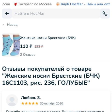
России
Экспресс по Москве
Клуб НосМаг - Цены как опт
Назад
Женские носки Брестские (БЧК)
110 ₽
183 ₽
2 Отзыва
Отзывы покупателей о товаре
"Женские носки Брестские (БЧК)
16С1103, рис. 236, ГОЛУБЫЕ"
Любовь З.
30 октября 2020
Спасибо за качественные носки. Все доставили вовремя в