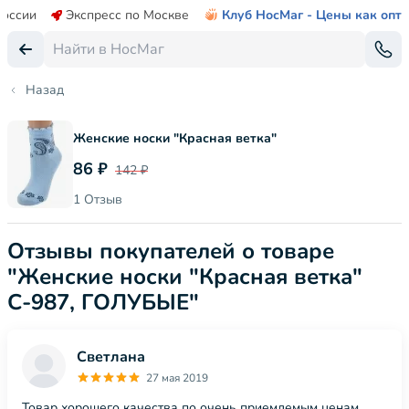
России
Экспресс по Москве
Клуб НосМаг - Цены как опт
Назад
Женские носки "Красная ветка"
86 ₽
142 ₽
1 Отзыв
Отзывы покупателей о товаре
"Женские носки "Красная ветка"
С-987, ГОЛУБЫЕ"
Светлана
27 мая 2019
Товар хорошего качества по очень приемлемым ценам.