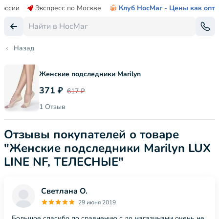
России
Экспресс по Москве
Клуб НосМаг - Цены как опт
Назад
Женские подследники Marilyn
371 ₽
617 ₽
1 Отзыв
Отзывы покупателей о товаре
"Женские подследники Marilyn LUX
LINE NF, ТЕЛЕСНЫЕ"
Светлана О.
29 июня 2019
Большое спасибо по сравнению с до магазинами очень не