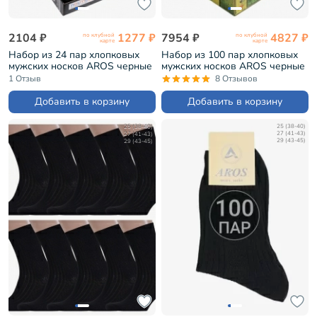
2104 ₽
1277 ₽
7954 ₽
4827 ₽
по клубной
по клубной
карте
карте
Набор из 24 пар хлопковых
Набор из 100 пар хлопковых
мужских носков AROS черные
мужских носков AROS черные
(Н24А-100)
(НА-100)
1 Отзыв
8 Отзывов
Добавить в корзину
Добавить в корзину
25 (38-40)
25 (38-40)
27 (41-43)
27 (41-43)
29 (43-45)
29 (43-45)