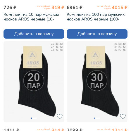
726 ₽
419 ₽
6961 ₽
4015 ₽
по клубной
по клубной
карте
карте
Комплект из 10 пар мужских
Комплект из 100 пар мужских
носков AROS черные (10-
носков AROS черные (100-
А-100)
А-100)
Добавить в корзину
Добавить в корзину
25 (38-40)
25 (38-40)
27 (41-43)
27 (41-43)
29 (43-45)
29 (43-45)
1411 ₽
814 ₽
2099 ₽
1211 ₽
по клубной
по клубной