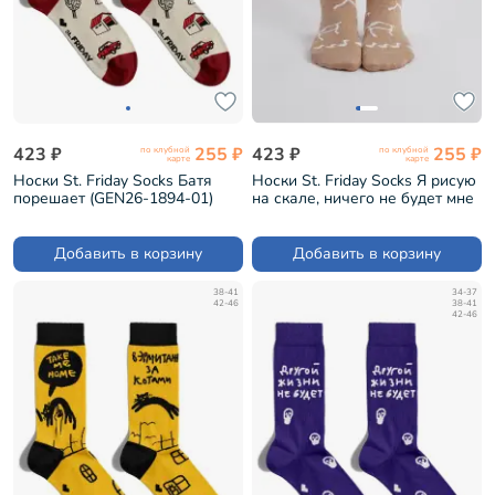
423 ₽
255 ₽
423 ₽
255 ₽
по клубной
по клубной
карте
карте
Носки St. Friday Socks Батя
Носки St. Friday Socks Я рисую
порешает (GEN26-1894-01)
на скале, ничего не будет мне
(0624-1)
Добавить в корзину
Добавить в корзину
38-41
34-37
42-46
38-41
42-46