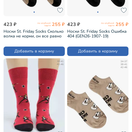
423 ₽
255 ₽
423 ₽
255 ₽
по клубной
по клубной
карте
карте
Носки St. Friday Socks Сколько
Носки St. Friday Socks Ошибка
волка не корми, он все равно
404 (GEN26-1907-19)
выпьет (GEN26-1913-08)
Добавить в корзину
Добавить в корзину
38-41
34-37
42-46
38-41
42-46