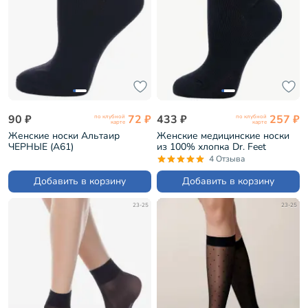
90 ₽
72 ₽
433 ₽
257 ₽
по клубной
по клубной
карте
карте
Женские носки Альтаир
Женские медицинские носки
ЧЕРНЫЕ (А61)
из 100% хлопка Dr. Feet
ЧЕРНЫЕ (15DF7)
4 Отзыва
Добавить в корзину
Добавить в корзину
23-25
23-25