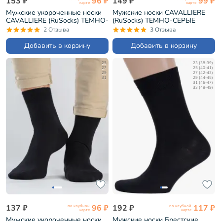
153 ₽
96 ₽
149 ₽
99 ₽
карте
карте
Мужские укороченные носки
Мужские носки CAVALLIERE
CAVALLIERE (RuSocks) ТЕМНО-
(RuSocks) ТЕМНО-СЕРЫЕ
СИНИЕ (С-333)
(С-330/1)
2 Отзыва
3 Отзыва
Добавить в корзину
Добавить в корзину
25
23 (38-39)
27
25 (40-41)
29
27 (42-43)
31
29 (44-45)
31 (46-47)
33 (48-49)
137 ₽
96 ₽
192 ₽
117 ₽
по клубной
по клубной
карте
карте
Мужские укороченные носки
Мужские носки Брестские