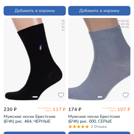
СЕРЫЕ (С-333)
Добавить в корзину
Добавить в корзину
25
25 (40-41)
27
27 (42-43)
29
29 (44-45)
31
230 ₽
117 ₽
174 ₽
107 ₽
по клубной
по клубной
карте
карте
Мужские носки Брестские
Мужские носки Брестские
(БЧК) рис. 464, ЧЕРНЫЕ
(БЧК) рис. 000, СЕРЫЕ
(14с2122)
(14С2124)
2 Отзыва