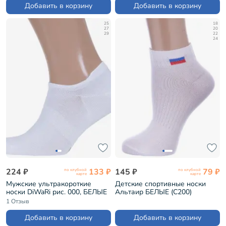
Добавить в корзину
Добавить в корзину
25
18
27
20
29
22
24
224 ₽
133 ₽
145 ₽
79 ₽
по клубной
по клубной
карте
карте
Мужские ультракороткие
Детские спортивные носки
носки DiWaRi рис. 000, БЕЛЫЕ
Альтаир БЕЛЫЕ (С200)
(17С-144СП)
1 Отзыв
Добавить в корзину
Добавить в корзину