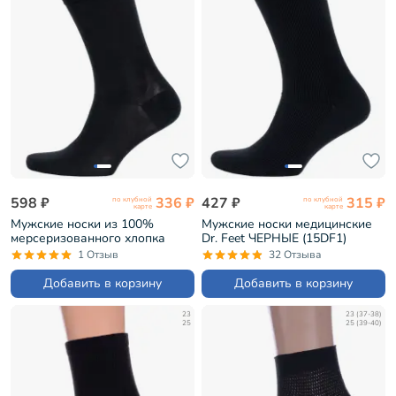
598 ₽
336 ₽
427 ₽
315 ₽
по клубной
по клубной
карте
карте
Мужские носки из 100%
Мужские носки медицинские
мерсеризованного хлопка
Dr. Feet ЧЕРНЫЕ (15DF1)
Sergio Di Calze ЧЕРНЫЕ
1 Отзыв
32 Отзыва
(15SC1)
Добавить в корзину
Добавить в корзину
23
23 (37-38)
25
25 (39-40)