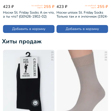
423 ₽
255 ₽
423 ₽
255 ₽
по клубной
по клубной
карте
карте
Носки St. Friday Socks А он что,
Носки unisex St. Friday Socks
а ты что? (GEN26-1902-02)
Только так и я эчпочмак (1924-
12)
Добавить в корзину
Добавить в корзину
Хиты продаж
25
25
27
27
29
29
31
31