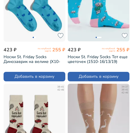
423 ₽
255 ₽
423 ₽
255 ₽
по клубной
по клубной
карте
карте
Носки St. Friday Socks
Носки St. Friday Socks Тот еще
Динозаврик на велике (X10-
цветочек (1510-16/13/19)
1604-05)
Добавить в корзину
Добавить в корзину
38-41
34-37
42-46
38-41
42-46