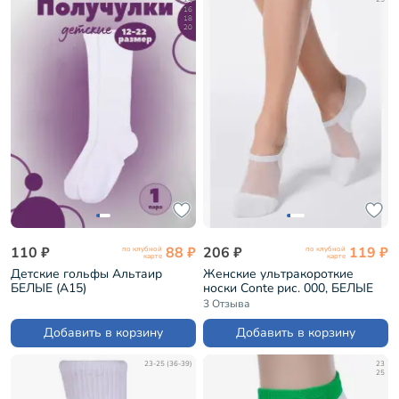
16
18
20
110 ₽
88 ₽
206 ₽
119 ₽
по клубной
по клубной
карте
карте
Детские гольфы Альтаир
Женские ультракороткие
БЕЛЫЕ (А15)
носки Conte рис. 000, БЕЛЫЕ
(18С-4СП)
3 Отзыва
Добавить в корзину
Добавить в корзину
23-25 (36-39)
23
25