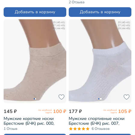
трикотаж) БЕЛО-СИНИЕ
2 Отзыва
(М-2211)
Добавить в корзину
Добавить в корзину
25 (40-41)
25 (40-41)
27 (42-43)
27 (42-43)
29 (44-45)
29 (44-45)
145 ₽
100 ₽
177 ₽
105 ₽
по клубной
по клубной
карте
карте
Мужские короткие носки
Мужские спортивные носки
Брестские (БЧК) рис. 000,
Брестские (БЧК) рис. 007,
НАТУРАЛЬНЫЕ (15С2612)
БЕЛЫЕ (14С2313)
1 Отзыв
6 Отзывов