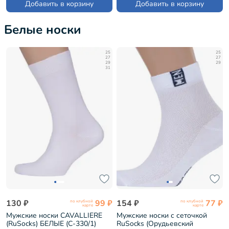
Добавить в корзину
Добавить в корзину
Белые носки
25
25
27
27
29
29
31
130 ₽
99 ₽
154 ₽
77 ₽
по клубной
по клубной
карте
карте
Мужские носки CAVALLIERE
Мужские носки с сеточкой
(RuSocks) БЕЛЫЕ (С-330/1)
RuSocks (Орудьевский