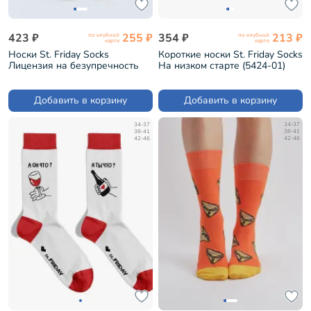
423 ₽
255 ₽
354 ₽
213 ₽
по клубной
по клубной
карте
карте
Носки St. Friday Socks
Короткие носки St. Friday Socks
Лицензия на безупречность
На низком старте (5424-01)
(1506-11/19/02)
Добавить в корзину
Добавить в корзину
34-37
34-37
38-41
38-41
42-46
42-46