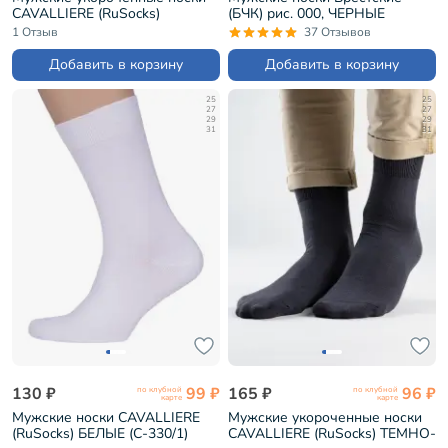
CAVALLIERE (RuSocks)
(БЧК) рис. 000, ЧЕРНЫЕ
ЧЕРНЫЕ (С-333)
(14С2122)
1 Отзыв
37 Отзывов
Добавить в корзину
Добавить в корзину
25
25
27
27
29
29
31
31
130 ₽
99 ₽
165 ₽
96 ₽
по клубной
по клубной
карте
карте
Мужские носки CAVALLIERE
Мужские укороченные носки
(RuSocks) БЕЛЫЕ (С-330/1)
CAVALLIERE (RuSocks) ТЕМНО-