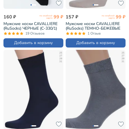
160 ₽
99 ₽
157 ₽
99 ₽
по клубной
по клубной
карте
карте
Мужские носки CAVALLIERE
Мужские носки CAVALLIERE
(RuSocks) ЧЕРНЫЕ (С-330/1)
(RuSocks) ТЕМНО-БЕЖЕВЫЕ
(С-330/1)
19 Отзывов
1 Отзыв
Добавить в корзину
Добавить в корзину
25
25
27
27
29
29
31
31