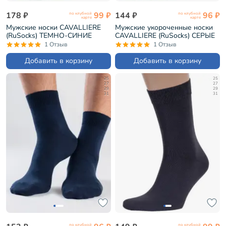
178 ₽
99 ₽
144 ₽
96 ₽
по клубной
по клубной
карте
карте
Мужские носки CAVALLIERE
Мужские укороченные носки
(RuSocks) ТЕМНО-СИНИЕ
CAVALLIERE (RuSocks) СЕРЫЕ
(С-330/1)
(С-333)
1 Отзыв
1 Отзыв
Добавить в корзину
Добавить в корзину
25
25
27
27
29
29
31
31
по клубной
по клубной