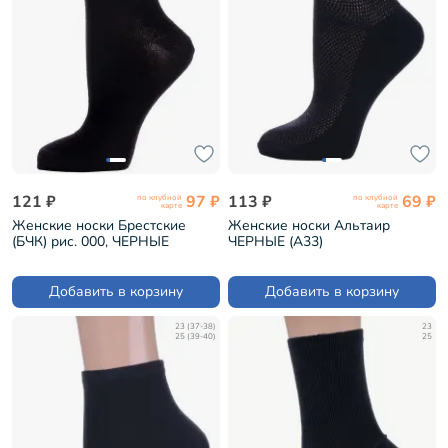
121 ₽
97 ₽
113 ₽
69 ₽
по клубной
по клубной
карте
карте
Женские носки Брестские
Женские носки Альтаир
(БЧК) рис. 000, ЧЕРНЫЕ
ЧЕРНЫЕ (А33)
(19С1232)
Добавить в корзину
Добавить в корзину
23 (37-38)
23
25 (39-40)
25