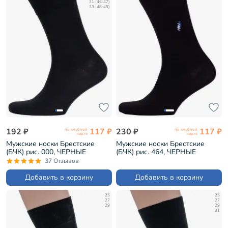
31 (46-47)
33 (48-49)
192 ₽
117 ₽
230 ₽
117 ₽
по клубной
по клубной
карте
карте
Мужские носки Брестские
Мужские носки Брестские
(БЧК) рис. 000, ЧЕРНЫЕ
(БЧК) рис. 464, ЧЕРНЫЕ
(14С2122)
(14с2122)
37 Отзывов
Добавить в корзину
Добавить в корзину
25
25
27
27
29
29
31