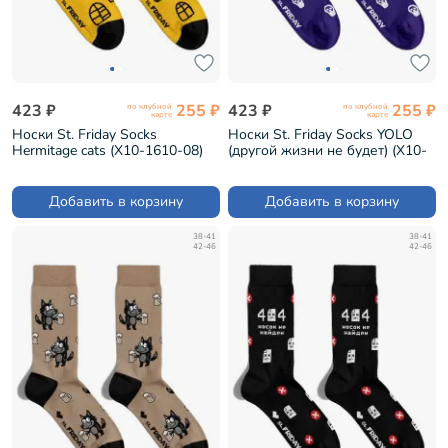
423 ₽
255 ₽
423 ₽
255 ₽
по клубной
по клубной
карте
карте
Носки St. Friday Socks
Носки St. Friday Socks YOLO
Hermitage cats (X10-1610-08)
(другой жизни не будет) (X10-
1599-16)
Добавить в корзину
Добавить в корзину
38-41
38-41
42-46
42-46