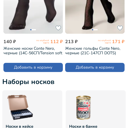
140 ₽
112 ₽
213 ₽
171 ₽
по клубной
по клубной
карте
карте
Женские носки Conte Nero,
Женские гольфы Conte Nero,
черные (14С-56СП/Tension soft
черные (21С-147СП DOTS)
20Н)
Добавить в корзину
Добавить в корзину
Наборы носков
Носки в кейсе
Носки в банке