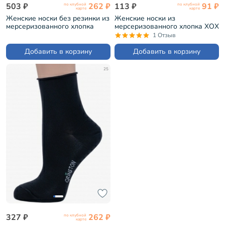
503 ₽
262 ₽
113 ₽
91 ₽
по клубной
по клубной
карте
карте
Женские носки без резинки из
Женские носки из
мерсеризованного хлопка
мерсеризованного хлопка ХОХ
Grinston БЕЛЫЕ (15D22)
РОЗОВЫЕ (GM-1402)
1 Отзыв
Добавить в корзину
Добавить в корзину
25
327 ₽
262 ₽
по клубной
карте