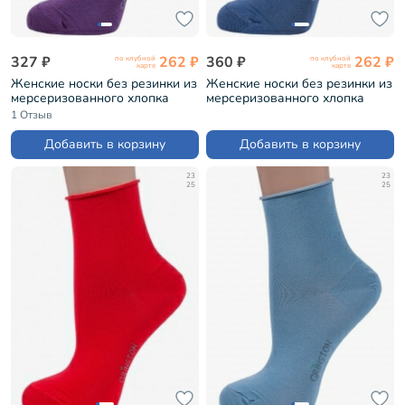
327 ₽
262 ₽
360 ₽
262 ₽
по клубной
по клубной
карте
карте
Женские носки без резинки из
Женские носки без резинки из
мерсеризованного хлопка
мерсеризованного хлопка
Grinston ФИОЛЕТОВЫЕ
Grinston ДЖИНС (15D22)
1 Отзыв
(15D22)
Добавить в корзину
Добавить в корзину
23
23
25
25