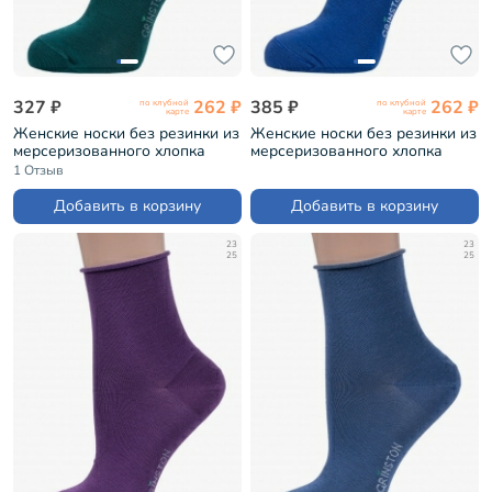
327 ₽
262 ₽
385 ₽
262 ₽
по клубной
по клубной
карте
карте
Женские носки без резинки из
Женские носки без резинки из
мерсеризованного хлопка
мерсеризованного хлопка
Grinston ЗЕЛЕНЫЕ (15D22)
Grinston СИНИЕ (15D22)
1 Отзыв
Добавить в корзину
Добавить в корзину
23
23
25
25