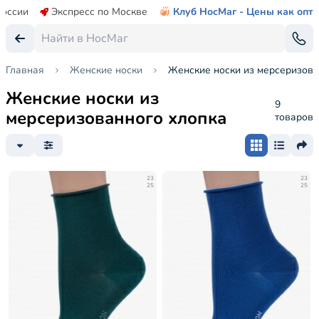
России
Экспресс по Москве
Клуб НосМаг - Цены как опт
Главная
Женские носки
Женские носки из мерсеризова
Женские носки из
9
мерсеризованного хлопка
товаров
23
23
25
25