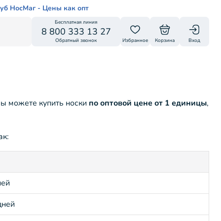
уб НосМаг - Цены как опт
Бесплатная линия
8 800 333 13 27
Обратный звонок
Избранное
Корзина
Вход
вы можете купить носки
по оптовой цене от 1 единицы
,
ак:
ней
дней