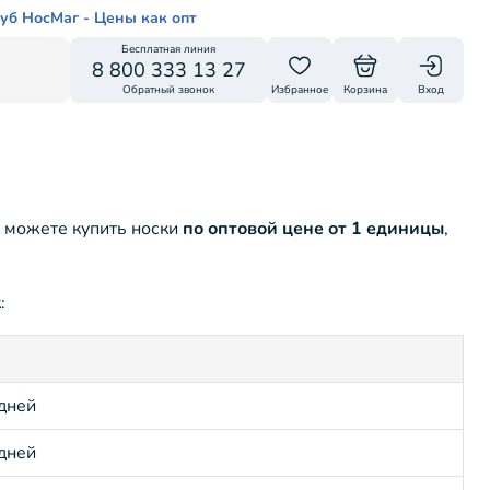
уб НосМаг - Цены как опт
Бесплатная линия
8 800 333 13 27
Обратный звонок
Избранное
Корзина
Вход
ы можете купить носки
по оптовой цене от 1 единицы
,
:
 дней
 дней