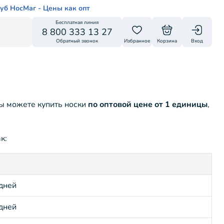
уб НосМаг - Цены как опт
Бесплатная линия
8 800 333 13 27
Обратный звонок
Избранное
Корзина
Вход
вы можете купить носки
по оптовой цене от 1 единицы
,
к:
 дней
 дней