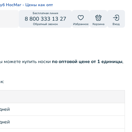
уб НосМаг - Цены как опт
Бесплатная линия
8 800 333 13 27
Обратный звонок
Избранное
Корзина
Вход
вы можете купить носки
по оптовой цене от 1 единицы
,
к:
 дней
 дней