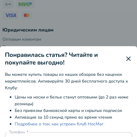
Юридическим лицам
Оптовым клиентам
Поставщикам
Понравилась статья? Читайте и
Реквизиты
покупайте выгодно!
Контакты
Вы можете купить товары из наших обзоров без наценок
Адрес
маркетплейсов. Активируйте 30 дней бесплатного доступа к
г. Москва, м. Строгино, ул. Кулакова, 20 стр 1Б
Клубу:
8 800 333 13 27
(Бесплатная линия)
Цены на носки и белье станут оптовыми (до 2 раз ниже
розницы)
admin@nosmag.ru
Без привязки банковской карты и скрытых подписок
Есть вопрос?
Напишите нам
Активация за 10 секунд прямо во время чтения
с 10:00 до 19:00 по МСК, выходной ПН-ВТ
Подробнее о том, как устроен Клуб НосМаг
Телефон