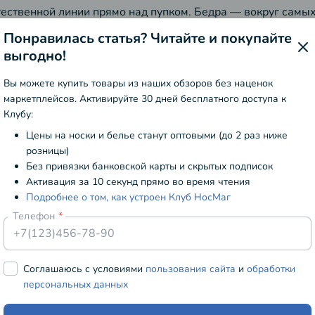
тественной линии прямо над пупком. Бедра — вокруг самы
Понравилась статья? Читайте и покупайте
выгодно!
каются небольшие погрешности в измерениях.
ги должны строго соответствовать размеру, а боксеры и 
Вы можете купить товары из наших обзоров без наценок
маркетплейсов. Активируйте 30 дней бесплатного доступа к
ь дискомфорта.
Клубу:
ры могут отличаться в зависимости от бренда.
Цены на носки и белье станут оптовыми (до 2 раз ниже
розницы)
ать или собираться в складки. Носить его будет комфортно
Без привязки банковской карты и скрытых подписок
Активация за 10 секунд прямо во время чтения
Подробнее о том, как устроен Клуб НосМаг
Телефон
сийский размер
Обхват талии, см
Cоглашаюсь с условиями
пользования сайта
и
обработки
персональных данных
46
74-82