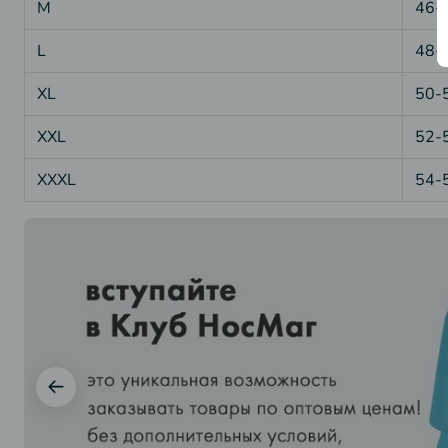
M
46-
L
48-
XL
50-
XXL
52-
XXXL
54-