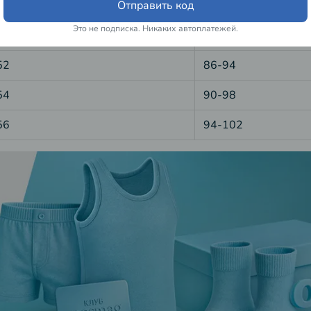
Отправить код
48
78-86
Это не подписка. Никаких автоплатежей.
50
82-90
52
86-94
54
90-98
56
94-102