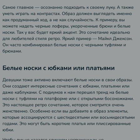
Самое главное — осознанно подходить к своему луку. А также
уметь играть на контрастах. Образ должен выглядеть именно
как продуманный ход, а не как случайность. К примеру, вы
можете надеть черные лоферы, укороченные брюки и белые
носки. Так у вас будет яркий акцент. Это сочетание идеально
для любителей стиля ретро. Яркий пример — Майкл Джексон.
Он часто комбинировал белые носки с черными туфлями и
брюками.
Белые носки с юбками или платьями
Девушки тоже активно включают белые носки в свои образы.
Они создают интересные сочетания с юбками, платьями или
даже каблуками. С подиумов к нам перешел тренд на белые
носки с туфлями на платформе или с открытыми босоножками.
Это настоящее ретро сочетание, которое смотрится очень
женственно. Особенно если вы добавите в образ элементы,
которые ассоциируются с шестидесятыми или восьмидесятыми
годами. Это могут быть короткие платья или плиссированные
юбки.
Чтобы лук не казался слишком нагруженным, не