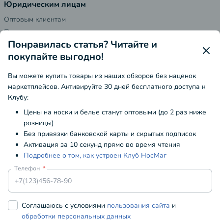
Юридическим лицам
Оптовым клиентам
Поставщикам
Понравилась статья? Читайте и
Реквизиты
покупайте выгодно!
Контакты
Вы можете купить товары из наших обзоров без наценок
Адрес
маркетплейсов. Активируйте 30 дней бесплатного доступа к
г. Москва, м. Строгино, ул. Кулакова, 20 стр 1Б
Клубу:
8 800 333 13 27
(Бесплатная линия)
Цены на носки и белье станут оптовыми (до 2 раз ниже
розницы)
admin@nosmag.ru
Без привязки банковской карты и скрытых подписок
Есть вопрос?
Напишите нам
Активация за 10 секунд прямо во время чтения
с 10:00 до 19:00 по МСК, выходной ПН-ВТ
Подробнее о том, как устроен Клуб НосМаг
Телефон
Мы заботимся о вашей конфиденциальности
Находясь на данном сайте вы соглашаетесь с тем, что мы
Публичная оферта
Cоглашаюсь с условиями
пользования сайта
и
используем
cookie-файлы
обработки персональных данных
Пользовательское соглашение