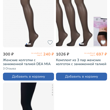
300 ₽
240 ₽
1026 ₽
697 ₽
по клубной
по клубной
карте
карте
Женские колготки с
Комплект из 3 пар женских
заниженной талией DEA MIA
колготок с заниженной талией
(БЧК) ГРАФИТ (3С1441 / FLIRT
DEA MIA (БЧК) ГРАФИТ (3-
3 Отзыва
20)
3С1441)
Добавить в корзину
Добавить в корзину
1
2
3
4
5