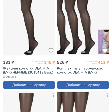
181 ₽
145 ₽
526 ₽
411 ₽
по клубной
по клубной
карте
карте
Женские колготки DEA MIA
Комплект из 3 пар женских
(БЧК) ЧЕРНЫЕ (3С1541 / Basic)
колготок DEA MIA (БЧК)
ЧЕРНЫЕ (3-3С1541)
3 Отзыва
Добавить в корзину
Добавить в корзину
2
2
4
4