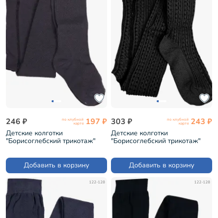
246 ₽
197 ₽
303 ₽
243 ₽
по клубной
по клубной
карте
карте
Детские колготки
Детские колготки
"Борисоглебский трикотаж"
"Борисоглебский трикотаж"
ТЕМНО-СЕРЫЕ (7С948)
ЧЕРНЫЕ (7С5)
Добавить в корзину
Добавить в корзину
122-128
122-128