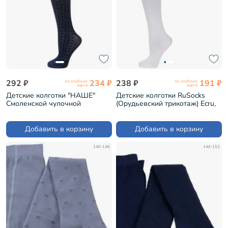
292 ₽
234 ₽
238 ₽
191 ₽
по клубной
по клубной
карте
карте
Детские колготки "НАШЕ"
Детские колготки RuSocks
Смоленской чулочной
(Орудьевский трикотаж) Ecru,
фабрики рис 12, ТЕМНО-
КРЕМОВЫЕ (ДК3-13486Д)
СИНИЕ №3-1 (122с9)
Добавить в корзину
Добавить в корзину
140-146
146-152