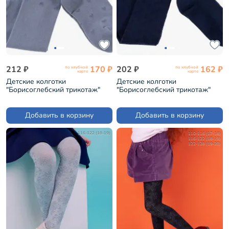
212 ₽
170 ₽
202 ₽
162 ₽
по клубной
по клубной
карте
карте
Детские колготки
Детские колготки
"Борисоглебский трикотаж"
"Борисоглебский трикотаж"
№23 СЕРЫЕ (7С991)
№27 ТЕМНО-СИНИЕ
(7СД3001)
Добавить в корзину
Добавить в корзину
116-122 (18-19)
110-116 (17-18)
116-122 (18-19)
122-128 (19-20)