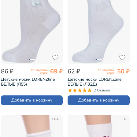
86 ₽
69 ₽
62 ₽
50 ₽
по клубной
по клубной
карте
карте
Детские носки LORENZline
Детские носки LORENZline
БЕЛЫЕ (Л55)
БЕЛЫЕ (Л32Д)
2 Отзыва
Добавить в корзину
Добавить в корзину
14-16
16