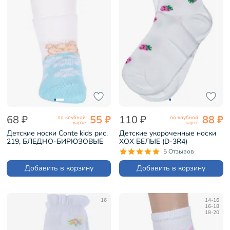
68 ₽
55 ₽
110 ₽
88 ₽
по клубной
по клубной
карте
карте
Детские носки Conte kids рис.
Детские укороченные носки
219, БЛЕДНО-БИРЮЗОВЫЕ
ХОХ БЕЛЫЕ (D-3R4)
(5С-11СП)
5 Отзывов
Добавить в корзину
Добавить в корзину
16
14-16
16-18
18-20