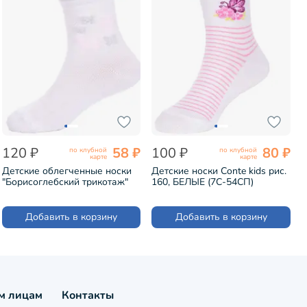
120 ₽
58 ₽
100 ₽
80 ₽
по клубной
по клубной
карте
карте
Детские облегченные носки
Детские носки Conte kids рис.
"Борисоглебский трикотаж"
160, БЕЛЫЕ (7С-54СП)
БЕЛЫЕ (8С234)
Добавить в корзину
Добавить в корзину
м лицам
Контакты