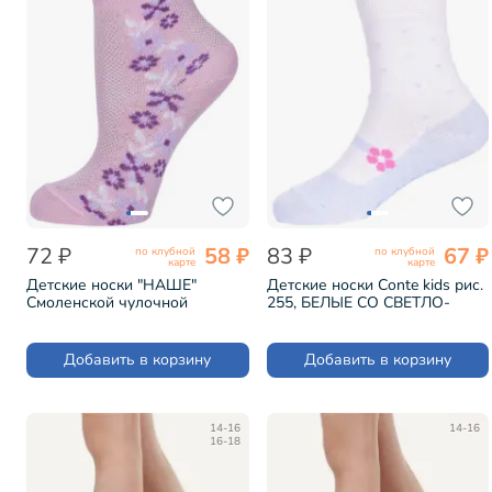
72 ₽
58 ₽
83 ₽
67 ₽
по клубной
по клубной
карте
карте
Детские носки "НАШЕ"
Детские носки Conte kids рис.
Смоленской чулочной
255, БЕЛЫЕ СО СВЕТЛО-
фабрики рис. 5, РОЗОВАЯ
ГОЛУБЫМ (5С-11СП)
ДЫМКА №39 (211С1)
Добавить в корзину
Добавить в корзину
14-16
14-16
16-18