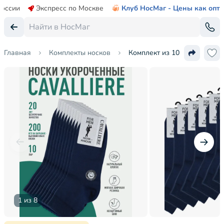
России
Экспресс по Москве
Клуб НосМаг - Цены как опт
Главная
Комплекты носков
Комплект из 10 пар мужских
1 из 8