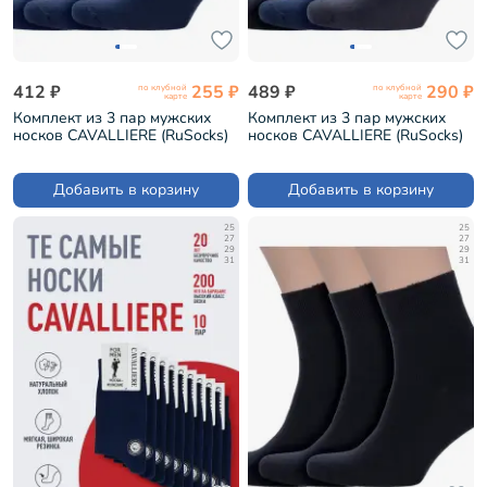
412 ₽
255 ₽
489 ₽
290 ₽
по клубной
по клубной
карте
карте
Комплект из 3 пар мужских
Комплект из 3 пар мужских
носков CAVALLIERE (RuSocks)
носков CAVALLIERE (RuSocks)
ТЕМНО-СИНИЕ (3-С-333)
микс 1 (3-С-333)
Добавить в корзину
Добавить в корзину
25
25
27
27
29
29
31
31