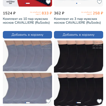
1524 ₽
833 ₽
362 ₽
258 ₽
по клубной
по клубной
карте
карте
Комплект из 10 пар мужских
Комплект из 3 пар мужских
носков CAVALLIERE (RuSocks)
носков CAVALLIERE (RuSocks)
ТЕМНО-СИНИЕ (С-330/1-10)
ЧЕРНЫЕ (3-С-333)
Добавить в корзину
Добавить в корзину
25 (40-41)
25 (40-41)
27 (42-43)
27 (42-43)
29 (44-45)
29 (44-45)