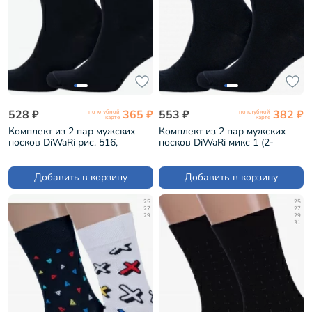
528 ₽
365 ₽
553 ₽
382 ₽
по клубной
по клубной
карте
карте
Комплект из 2 пар мужских
Комплект из 2 пар мужских
носков DiWaRi рис. 516,
носков DiWaRi микс 1 (2-
ЧЕРНЫЕ (2-20С-36СП)
20С-36СП)
Добавить в корзину
Добавить в корзину
25
25
27
27
29
29
31