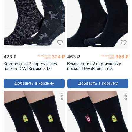
423 ₽
324 ₽
463 ₽
368 ₽
по клубной
по клубной
карте
карте
Комплект из 2 пар мужских
Комплект из 2 пар мужских
носков DiWaRi микс 3 (2-
носков DiWaRi рис. 513,
20С-202СП)
ЧЕРНЫЕ (2-20С-36СП)
Добавить в корзину
Добавить в корзину
25
25
27
27
29
29