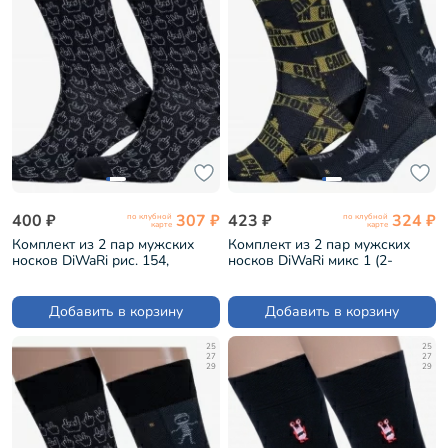
400 ₽
307 ₽
423 ₽
324 ₽
по клубной
по клубной
карте
карте
Комплект из 2 пар мужских
Комплект из 2 пар мужских
носков DiWaRi рис. 154,
носков DiWaRi микс 1 (2-
ЧЕРНЫЕ (2-20С-202СП)
20С-202СП)
Добавить в корзину
Добавить в корзину
25
25
27
27
29
29