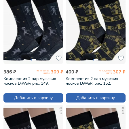
386 ₽
309 ₽
400 ₽
307 ₽
по клубной
по клубной
карте
карте
Комплект из 2 пар мужских
Комплект из 2 пар мужских
носков DiWaRi рис. 149,
носков DiWaRi рис. 152,
ЧЕРНЫЕ (2-20С-202СП)
ЧЕРНЫЕ (2-20С-202СП)
Добавить в корзину
Добавить в корзину
25
25
27
27
29
29