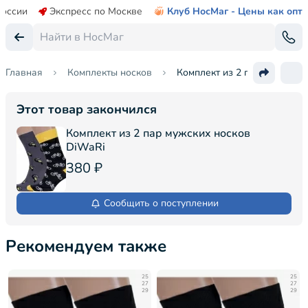
России
Экспресс по Москве
Клуб НосМаг - Цены как опт
Главная
Комплекты носков
Комплект из 2 пар мужских 
Этот товар закончился
Комплект из 2 пар мужских носков
DiWaRi
380 ₽
Сообщить о поступлении
Рекомендуем также
25
25
27
27
29
29