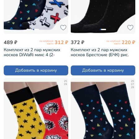
489 ₽
312 ₽
372 ₽
220 ₽
по клубной
по клубной
карте
карте
Комплект из 2 пар мужских
Комплект из 2 пар мужских
носков DiWaRi микс 4 (2-
носков Брестские (БЧК) рис.
20С-37СП)
465, ЧЕРНЫЕ (2-14с2122)
Добавить в корзину
Добавить в корзину
25
25
29
27
29