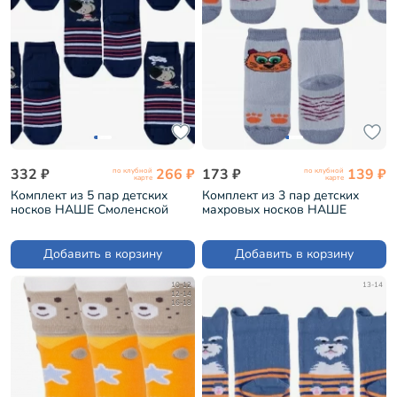
332 ₽
266 ₽
173 ₽
139 ₽
по клубной
по клубной
карте
карте
Комплект из 5 пар детских
Комплект из 3 пар детских
носков НАШЕ Смоленской
махровых носков НАШЕ
чулочной фабрики рис. 2,
Смоленской чулочной
ТЕМНО-СИНИЕ №3-1 (5-
фабрики рис. 11, СВЕТЛО-
222С11)
СЕРЫЕ №91 (3-232С1)
Добавить в корзину
Добавить в корзину
10-12
13-14
12-14
16-18