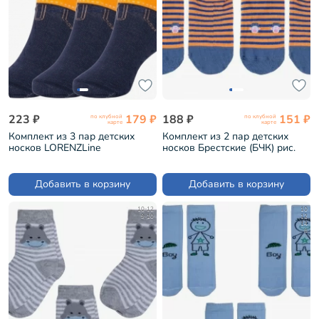
223 ₽
179 ₽
188 ₽
151 ₽
по клубной
по клубной
карте
карте
Комплект из 3 пар детских
Комплект из 2 пар детских
носков LORENZLine
носков Брестские (БЧК) рис.
МУЛЬТИКОЛОР (3-Л11)
571, ДЖИНСОВЫЕ (2-
18С3086)
Добавить в корзину
Добавить в корзину
10-12
10
9-10
12
14
8