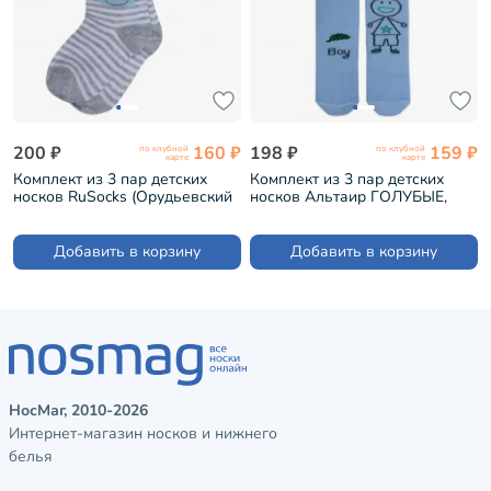
200 ₽
160 ₽
198 ₽
159 ₽
по клубной
по клубной
карте
карте
Комплект из 3 пар детских
Комплект из 3 пар детских
носков RuSocks (Орудьевский
носков Альтаир ГОЛУБЫЕ,
трикотаж) рис. 03, СЕРЫЕ (3-
рис. Boy (3-А172)
Д3-13788)
Добавить в корзину
Добавить в корзину
НосМаг, 2010-2026
Интернет-магазин носков и нижнего
белья