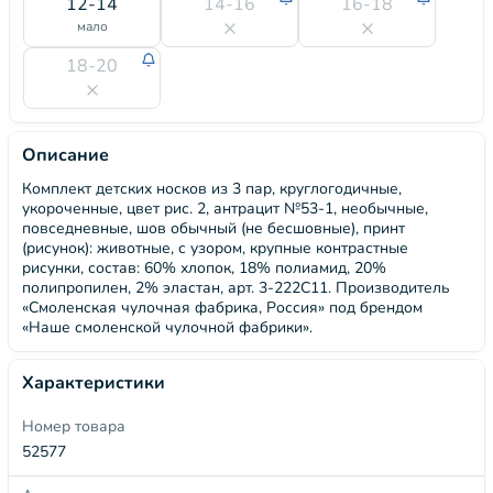
12-14
14-16
16-18
мало
18-20
Описание
Комплект детских носков из 3 пар, круглогодичные,
укороченные, цвет рис. 2, антрацит №53-1, необычные,
повседневные, шов обычный (не бесшовные), принт
(рисунок): животные, с узором, крупные контрастные
рисунки, состав: 60% хлопок, 18% полиамид, 20%
полипропилен, 2% эластан, арт. 3-222С11. Производитель
«Смоленская чулочная фабрика, Россия» под брендом
«Наше смоленской чулочной фабрики».
Характеристики
Номер товара
52577