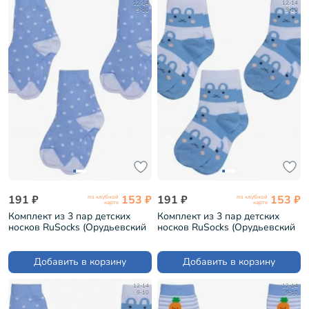
12-14
12-14
9-10
9-10
191 ₽
153 ₽
191 ₽
153 ₽
по клубной
по клубной
карте
карте
Комплект из 3 пар детских
Комплект из 3 пар детских
носков RuSocks (Орудьевский
носков RuSocks (Орудьевский
трикотаж) рис. 02, ГОЛУБЫЕ
трикотаж) рис. 03, БЕЛО-
(3-Д3-13792М)
ГОЛУБЫЕ (3-Д3-13792М)
Добавить в корзину
Добавить в корзину
12-14
12-14
9-10
9-10