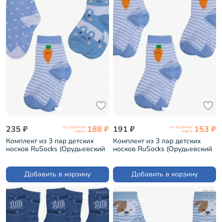
235 ₽
188 ₽
191 ₽
153 ₽
по клубной
по клубной
карте
карте
Комплект из 3 пар детских
Комплект из 3 пар детских
носков RuSocks (Орудьевский
носков RuSocks (Орудьевский
трикотаж) микс 1 (3-Д3-
трикотаж) рис. 01, БЕЛО-
13792М)
ГОЛУБЫЕ (3-Д3-13792М)
Добавить в корзину
Добавить в корзину
14-16
10-12
9-10