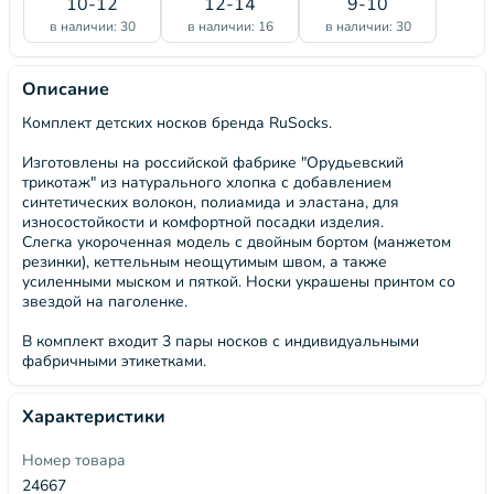
10-12
12-14
9-10
в наличии: 30
в наличии: 16
в наличии: 30
Описание
Комплект детских носков бренда RuSocks.
Изготовлены на российской фабрике "Орудьевский
трикотаж" из натурального хлопка с добавлением
синтетических волокон, полиамида и эластана, для
износостойкости и комфортной посадки изделия.
Слегка укороченная модель с двойным бортом (манжетом
резинки), кеттельным неощутимым швом, а также
усиленными мыском и пяткой. Носки украшены принтом со
звездой на паголенке.
В комплект входит 3 пары носков с индивидуальными
фабричными этикетками.
Характеристики
Номер товара
24667