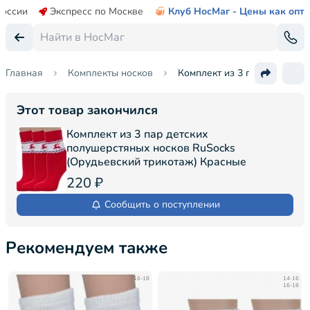
России
Экспресс по Москве
Клуб НосМаг - Цены как опт
Главная
Комплекты носков
Комплект из 3 пар детских 
Этот товар закончился
Комплект из 3 пар детских
полушерстяных носков RuSocks
(Орудьевский трикотаж) Красные
220 ₽
Сообщить о поступлении
Рекомендуем также
16-18
14-16
16-18