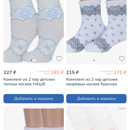
227 ₽
182 ₽
215 ₽
172 ₽
по клубной
по клубной
карте
карте
Комплект из 2 пар детских
Комплект из 2 пар детских
теплых носков НАШЕ
махровых носков Красная
Смоленской чулочной
ветка С-1614, БЕЛЫЕ (2-
фабрики рис. 1, БЕЛЫЕ №60-1
С-6МНГ)
(2-236С1)
Добавить в корзину
Добавить в корзину
16-18
14-16