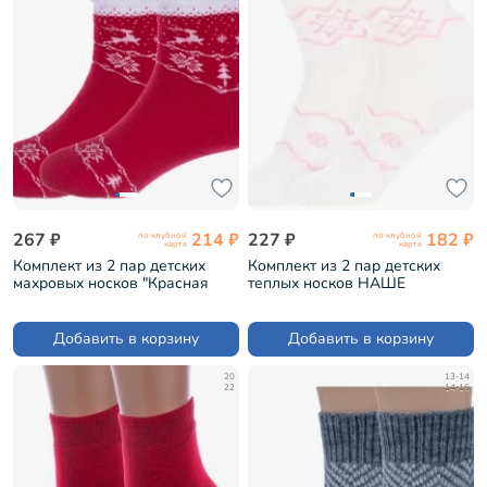
267 ₽
214 ₽
227 ₽
182 ₽
по клубной
по клубной
карте
карте
Комплект из 2 пар детских
Комплект из 2 пар детских
махровых носков "Красная
теплых носков НАШЕ
ветка" КРАСНЫЕ (2-С-645)
Смоленской чулочной
фабрики рис. 1, БЕЛЫЕ с
розовым №60-1 (2-236С1)
Добавить в корзину
Добавить в корзину
20
13-14
22
14-16