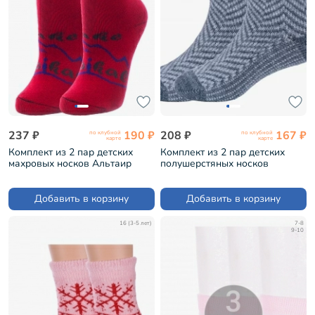
237 ₽
190 ₽
208 ₽
167 ₽
по клубной
по клубной
карте
карте
Комплект из 2 пар детских
Комплект из 2 пар детских
махровых носков Альтаир
полушерстяных носков
КРАСНЫЕ (2-С67)
RuSocks (Орудьевский
трикотаж) СЕРЫЕ, рис. 0 (2-
Д-382)
Добавить в корзину
Добавить в корзину
16 (3-5 лет)
7-8
9-10