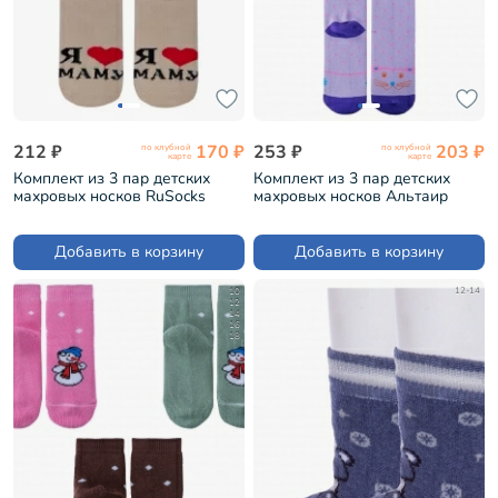
212 ₽
170 ₽
253 ₽
203 ₽
по клубной
по клубной
карте
карте
Комплект из 3 пар детских
Комплект из 3 пар детских
махровых носков RuSocks
махровых носков Альтаир
(Орудьевский трикотаж) рис.
СИРЕНЕВЫЕ (3-С112)
01, БЕЖЕВЫЕ (3-Д-111-01)
Добавить в корзину
Добавить в корзину
10
12-14
12
14
16
18