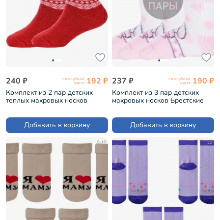
240 ₽
192 ₽
237 ₽
190 ₽
по клубной
по клубной
карте
карте
Комплект из 2 пар детских
Комплект из 3 пар детских
теплых махровых носков
махровых носков Брестские
Hobby Line КРАСНЫЕ (2-
(БЧК) рис. 165, БЛЕДНО-
Ндад7620)
РОЗОВЫЕ (3-14С3060)
Добавить в корзину
Добавить в корзину
9-10
20